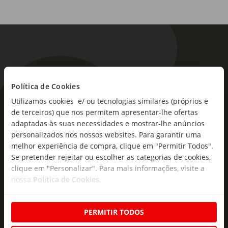
Política de Cookies
Utilizamos cookies e/ ou tecnologias similares (próprios e
As novidades mais frescas no
de terceiros) que nos permitem apresentar-lhe ofertas
seu e-mail!
adaptadas às suas necessidades e mostrar-lhe anúncios
personalizados nos nossos websites. Para garantir uma
Subscreva e descubra campanhas exclusivas,
melhor experiência de compra, clique em "Permitir Todos".
ofertas e novidades para si.
Se pretender rejeitar ou escolher as categorias de cookies,
clique em "Personalizar". Para mais informações, visite a
Insira o seu e-
nossa
Política de Cookies
.
Subscrever
mail
PERMITIR TODOS