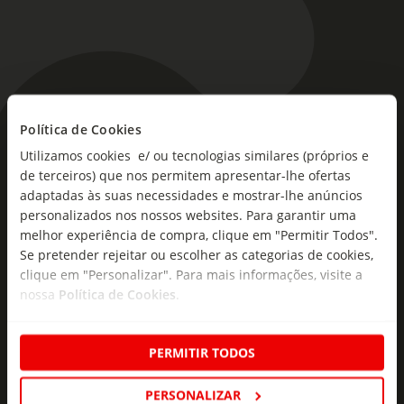
Política de Cookies
As novidades mais frescas no
Utilizamos cookies e/ ou tecnologias similares (próprios e
seu e-mail!
de terceiros) que nos permitem apresentar-lhe ofertas
adaptadas às suas necessidades e mostrar-lhe anúncios
Subscreva e descubra campanhas exclusivas,
personalizados nos nossos websites. Para garantir uma
ofertas e novidades para si.
melhor experiência de compra, clique em "Permitir Todos".
Se pretender rejeitar ou escolher as categorias de cookies,
Insira o seu e-
Subscrever
mail
clique em "Personalizar". Para mais informações, visite a
nossa
Política de Cookies
.
PERMITIR TODOS
PERSONALIZAR