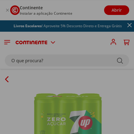
Continente
Abrir
Instalar a aplicação Continente
Livros Escolares
! Aproveite 5% Desconto Direto e Entrega Grátis
O que procura?