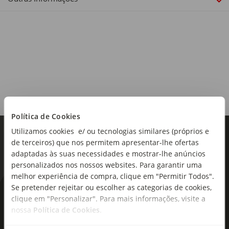
Alergénios:
Contém sulfitos.
Origem:
Portugal
Região:
Política de Cookies
Douro
Utilizamos cookies e/ ou tecnologias similares (próprios e
de terceiros) que nos permitem apresentar-lhe ofertas
Castas:
adaptadas às suas necessidades e mostrar-lhe anúncios
Touriga Nacional, Touriga Franca
personalizados nos nossos websites. Para garantir uma
melhor experiência de compra, clique em "Permitir Todos".
Teor alcoólico:
Se pretender rejeitar ou escolher as categorias de cookies,
13,5%
As novidades mais frescas no
clique em "Personalizar". Para mais informações, visite a
seu e-mail!
nossa
Política de Cookies
.
Tipo de produto:
Vinho Tinto