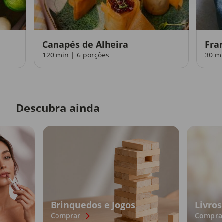
Canapés de Alheira
Fra
120 min | 6 porções
30 m
Descubra ainda
Brinquedos e Jogos
Livros
Comprar
Compra