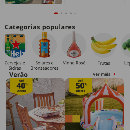
Categorias populares
Cervejas e
Solares e
Vinho Rosé
Le
Frutas
Sidras
Bronzeadores
Verão
Ver mais