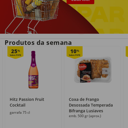
Entrega em casa
Recolha grátis
no próprio dia
com o Click&Go
Produtos da semana
25
10
%
%
Hitz Passion Fruit
Coxa de Frango
Cocktail
Desossada Temperada
Bifranga Lusiaves
garrafa 75 cl
emb. 500 gr (aprox.)