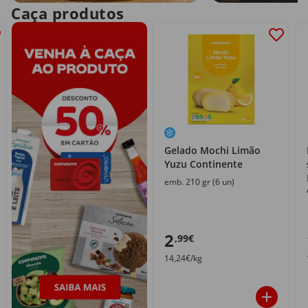
Caça produtos
Gelado Mochi Limão
Yuzu Continente
emb. 210 gr (6 un)
2
,99€
14,24€/kg