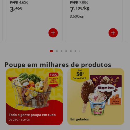
PVPR
4,65€
PVPR
7,99€
3
7
,45€
,19€/kg
3,60€/un
Poupe em milhares de produtos