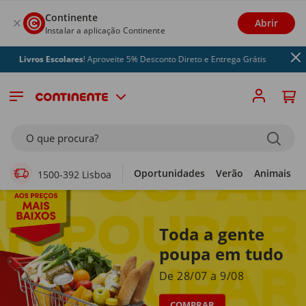
Continente
Abrir
Instalar a aplicação Continente
os Escolares
! Aproveite 5% Desconto Direto e Entrega Grátis
Supermercado Online
O que procura?
Oportunidades
Verão
Animais
1500-392 Lisboa
Toda a gente
poupa em tudo
De 28/07 a 9/08
COMPRAR