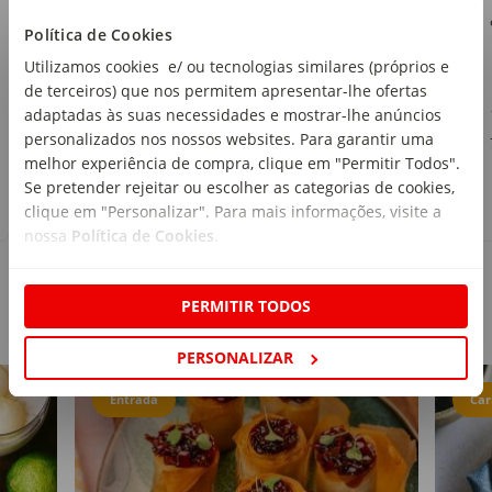
Continente
Política de Cookies
emb. 250 g
Utilizamos cookies e/ ou tecnologias similares (próprios e
de terceiros) que nos permitem apresentar-lhe ofertas
1
,79€
adaptadas às suas necessidades e mostrar-lhe anúncios
personalizados nos nossos websites. Para garantir uma
7,16€/kg
melhor experiência de compra, clique em "Permitir Todos".
Se pretender rejeitar ou escolher as categorias de cookies,
clique em "Personalizar". Para mais informações, visite a
nossa
Política de Cookies
.
PERMITIR TODOS
Receitas
PERSONALIZAR
Entrada
Car