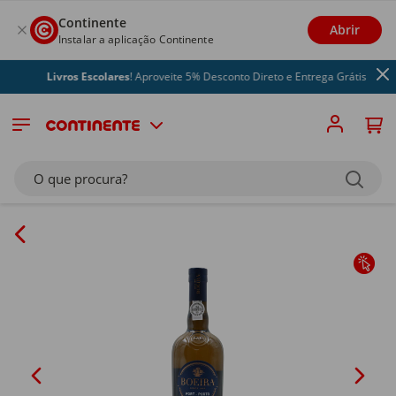
Continente
Abrir
Instalar a aplicação Continente
Livros Escolares
! Aproveite 5% Desconto Direto e Entrega Grátis
O que procura?