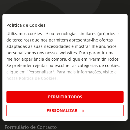
Política de Cookies
As novidades mais frescas no
Utilizamos cookies e/ ou tecnologias similares (próprios e
seu e-mail!
de terceiros) que nos permitem apresentar-lhe ofertas
adaptadas às suas necessidades e mostrar-lhe anúncios
Subscreva e descubra campanhas exclusivas,
personalizados nos nossos websites. Para garantir uma
ofertas e novidades para si.
melhor experiência de compra, clique em "Permitir Todos".
Se pretender rejeitar ou escolher as categorias de cookies,
Insira o seu e-
Subscrever
mail
clique em "Personalizar". Para mais informações, visite a
nossa
Política de Cookies
.
PERMITIR TODOS
PERSONALIZAR
Fale Connosco
Formulário de Contacto