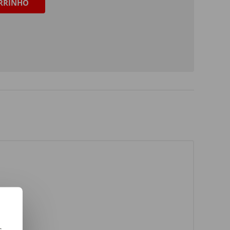
RRINHO
s