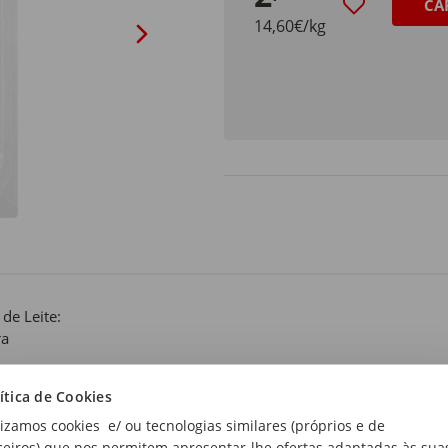
CA
14,60€/kg
 de Leite:
ra
mato:
ítica de Cookies
ado
lizamos cookies e/ ou tecnologias similares (próprios e de
ceiros) que nos permitem apresentar-lhe ofertas adaptadas às sua