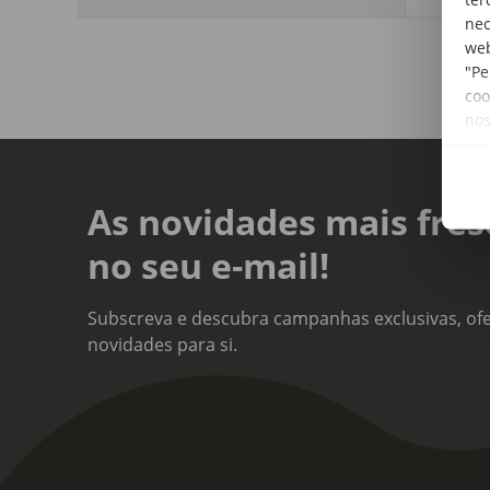
nec
web
"Pe
coo
no
As novidades mais fres
no seu e-mail!
Subscreva e descubra campanhas exclusivas, ofe
novidades para si.