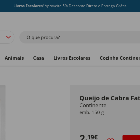
Livros Escolares
! Aproveite 5% Desconto Direto e Entrega Grátis
O que procura?
Animais
Casa
Livros Escolares
Cozinha Contine
Queijo de Cabra Fa
Continente
emb. 150 g
2
,19€