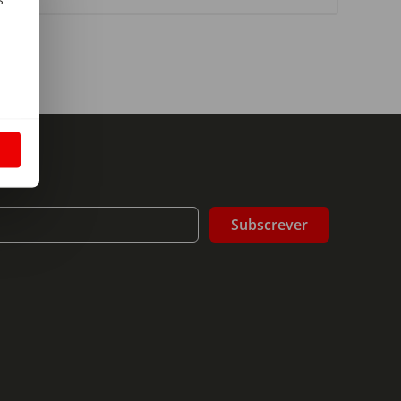
m
S
Subscrever