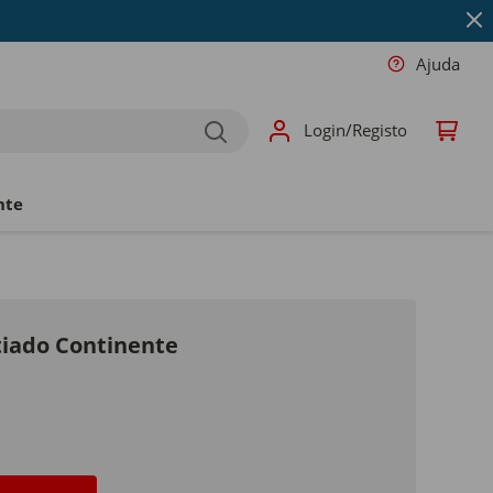
Ajuda
Login/Registo
nte
tiado Continente