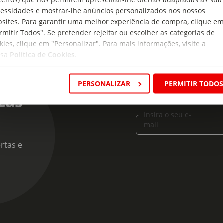
essidades e mostrar-lhe anúncios personalizados nos nossos
sites. Para garantir uma melhor experiência de compra, clique e
rmitir Todos". Se pretender rejeitar ou escolher as categorias de
kies, clique em "Personalizar". Para mais informações, visite a
ssa
Política de Cookies
.
PERSONALIZAR
PERMITIR TODO
cas
Insira o seu e-
mail
rtas e