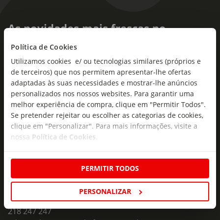
As novidades mais frescas no
seu e-mail!
Política de Cookies
Utilizamos cookies e/ ou tecnologias similares (próprios e
Subscreva e descubra campanhas exclusivas,
de terceiros) que nos permitem apresentar-lhe ofertas
ofertas e novidades para si.
adaptadas às suas necessidades e mostrar-lhe anúncios
Insira o seu e-
personalizados nos nossos websites. Para garantir uma
Subscrever
mail
melhor experiência de compra, clique em "Permitir Todos".
Se pretender rejeitar ou escolher as categorias de cookies,
clique em "Personalizar". Para mais informações, visite a
nossa
Política de Cookies
.
PERMITIR TODOS
Fale Connosco
PERSONALIZAR
Formulário de Contacto
218 247 247