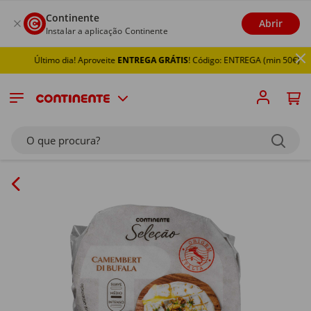
Continente
Abrir
Instalar a aplicação Continente
Último dia! Aproveite
ENTREGA GRÁTIS
! Código: ENTREGA (min 50€)
O que procura?