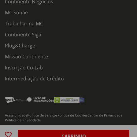
Continente Negócios
MC Sonae
Trabalhar na MC
Continente Siga
Plug&Charge
Missão Continente
Inscrição Co-Lab
Intermediação de Crédito
Acessibilidade
Política de Serviços
Política de Cookies
Centro de Privacidade
Política de Privacidade
© 2026 Modelo Continente Hipermercados, S.A. Todos os direitos reservados
CARRINHO