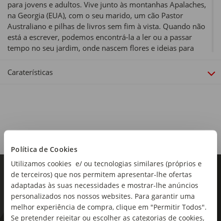
para jovens e adultos. Vive junto às montanhas Apalaches,
na Georgia (EUA), com o seu marido, um cão Pastor
Australiano e pilhas de livros sem fim à vista. Quando não
está a escrever, podemos encontrá-la a ler ou a passar
tempo no seu jardim, onde nascem flores e ideias para
novas histórias.
Caraterísticas
Sinopse:
Roman e Iris arriscam o amor que os une e até a própria
vida para pôr fim a uma guerra divina. Dois corações. Duas
viagens. Duas escolhas. Um destino. A guerra tentou
separá-los, mas a magia que os liga supera tudo.
Política de Cookies
Utilizamos cookies e/ ou tecnologias similares (próprios e
de terceiros) que nos permitem apresentar-lhe ofertas
adaptadas às suas necessidades e mostrar-lhe anúncios
personalizados nos nossos websites. Para garantir uma
melhor experiência de compra, clique em "Permitir Todos".
Se pretender rejeitar ou escolher as categorias de cookies,