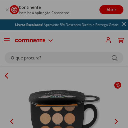
Continente
Abrir
Instalar a aplicação Continente
Livros Escolares
! Aproveite 5% Desconto Direto e Entrega Grátis
O que procura?