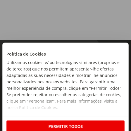
Política de Cookies
Utilizamos cookies e/ ou tecnologias similares (próprios e
de terceiros) que nos permitem apresentar-lhe ofertas
adaptadas às suas necessidades e mostrar-lhe anúncios
personalizados nos nossos websites. Para garantir uma
As novidades mais frescas no
melhor experiência de compra, clique em "Permitir Todos".
seu e-mail!
Se pretender rejeitar ou escolher as categorias de cookies,
clique em "Personalizar". Para mais informações, visite a
Subscreva e descubra campanhas exclusivas,
nossa
Política de Cookies
.
ofertas e novidades para si.
Insira o seu e-
PERMITIR TODOS
Subscrever
mail