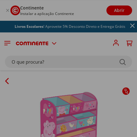
Continente
Abrir
Instalar a aplicação Continente
Livros Escolares
! Aproveite 5% Desconto Direto e Entrega Grátis
O que procura?