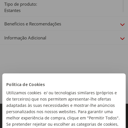
Tipo de produto:
Estantes
Cor:
Benefícios e Recomendações
Rosa
Informação Adicional
Idade Recomendada:
36+
Dimensões:
62x60x30 cm
Política de Cookies
Utilizamos cookies e/ ou tecnologias similares (próprios e
de terceiros) que nos permitem apresentar-lhe ofertas
adaptadas às suas necessidades e mostrar-lhe anúncios
personalizados nos nossos websites. Para garantir uma
melhor experiência de compra, clique em "Permitir Todos".
Se pretender rejeitar ou escolher as categorias de cookies,