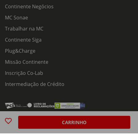
Continente Negócios
MC Sonae
Trabalhar na MC
Continente Siga
Plug&Charge
Missão Continente
Inscrição Co-Lab
Intermediação de Crédito
Acessibilidade
Política de Serviços
Política de Cookies
Centro de Privacidade
CARRINHO
Política de Privacidade