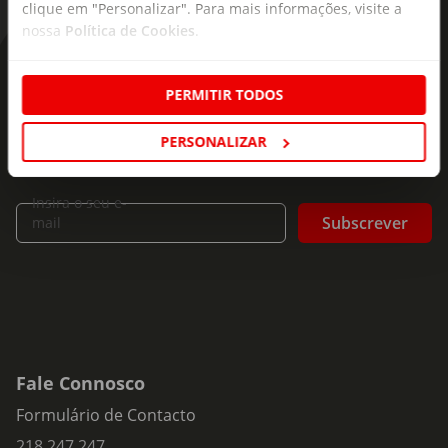
clique em "Personalizar". Para mais informações, visite a
nossa
Política de Cookies
.
As novidades mais frescas no
PERMITIR TODOS
seu e-mail!
PERSONALIZAR
Subscreva e descubra campanhas exclusivas,
ofertas e novidades para si.
Insira o seu e-
Subscrever
mail
Fale Connosco
Formulário de Contacto
218 247 247