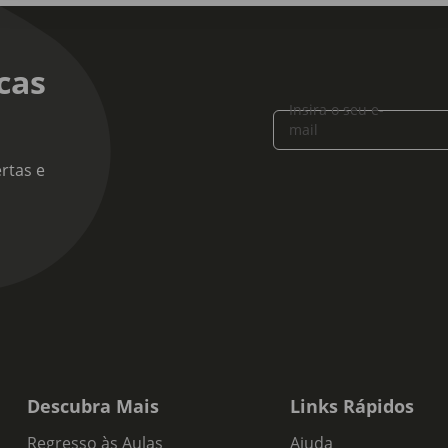
cas
Insira o seu e-
mail
rtas e
Descubra Mais
Links Rápidos
Regresso às Aulas
Ajuda