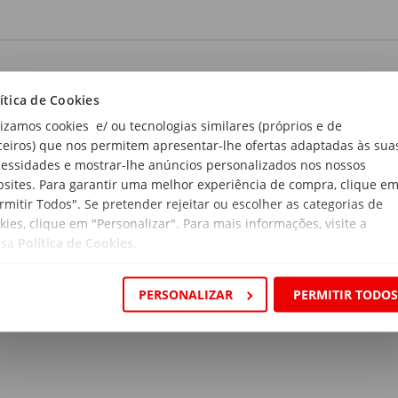
ensões:
 x 23,3 x 1,7cm
ítica de Cookies
lizamos cookies e/ ou tecnologias similares (próprios e de
r:
ceiros) que nos permitem apresentar-lhe ofertas adaptadas às sua
i Jaffe
essidades e mostrar-lhe anúncios personalizados nos nossos
sites. Para garantir uma melhor experiência de compra, clique e
pse:
rmitir Todos". Se pretender rejeitar ou escolher as categorias de
O Que os Cegos Estão Sonhando?", há três gerações de mulhere
kies, clique em "Personalizar". Para mais informações, visite a
or de Auschwitz, no impulso — tão imprescindível quanto vão —
ssa
Política de Cookies
.
gasalho "contra a brutalidade do real".
PERSONALIZAR
PERMITIR TODO