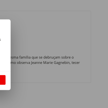
s
m
s da mesma família que se debruçam sobre o
 de, como observa Jeanne Marie Gagnebin, tecer
S