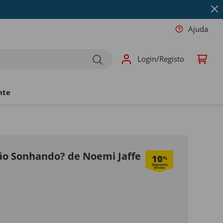
Ajuda
Login/Registo
nte
ão Sonhando? de Noemi Jaffe
10
%