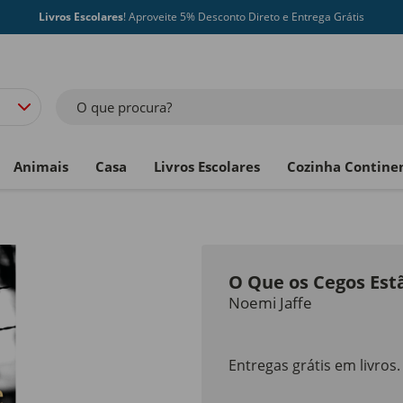
Livros Escolares
! Aproveite 5% Desconto Direto e Entrega Grátis
O que procura?
Animais
Casa
Livros Escolares
Cozinha Contine
O Que os Cegos Est
Noemi Jaffe
Entregas grátis em livros.