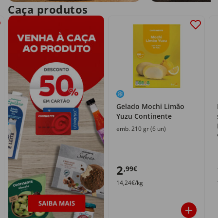
Caça produtos
Gelado Mochi Limão
Yuzu Continente
emb. 210 gr (6 un)
2
,99€
14,24€/kg