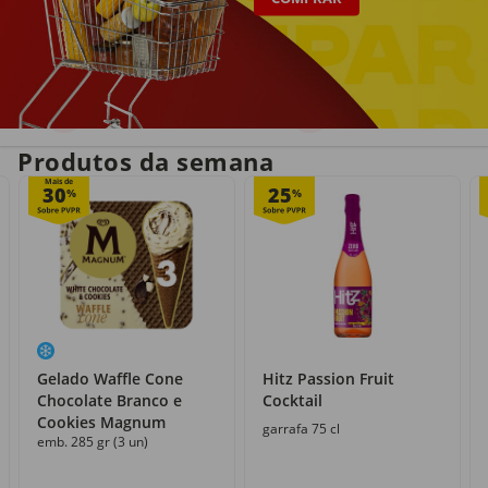
Entrega em casa
Recolha grátis
no próprio dia
com o Click&Go
Produtos da semana
Mais de
30
25
%
%
Gelado Waffle Cone
Hitz Passion Fruit
Chocolate Branco e
Cocktail
Cookies Magnum
garrafa 75 cl
emb. 285 gr (3 un)