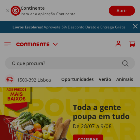
Continente
Abrir
Instalar a aplicação Continente
ivros Escolares
! Aproveite 5% Desconto Direto e Entrega Grátis
Supermercado Online
O que procura?
Oportunidades
Verão
Animais
1500-392 Lisboa
Toda a gente
poupa em tudo
De 28/07 a 9/08
COMPRAR