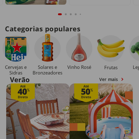
Categorias populares
Cervejas e
Solares e
Vinho Rosé
Le
Frutas
Sidras
Bronzeadores
Verão
Ver mais