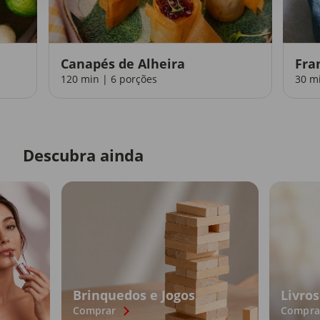
Canapés de Alheira
Fra
120 min | 6 porções
30 m
Descubra ainda
Brinquedos e Jogos
Livros
Comprar
Compra