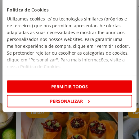
Continente
Política de Cookies
emb. 250 g
Utilizamos cookies e/ ou tecnologias similares (próprios e
de terceiros) que nos permitem apresentar-lhe ofertas
1
,79€
adaptadas às suas necessidades e mostrar-lhe anúncios
personalizados nos nossos websites. Para garantir uma
7,16€/kg
melhor experiência de compra, clique em "Permitir Todos".
Se pretender rejeitar ou escolher as categorias de cookies,
clique em "Personalizar". Para mais informações, visite a
nossa
Política de Cookies
.
PERMITIR TODOS
Receitas
PERSONALIZAR
Entrada
Car