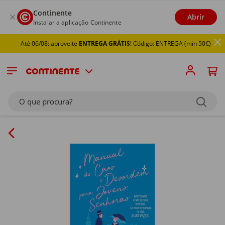
Continente
Abrir
Instalar a aplicação Continente
Até 06/08: aproveite
ENTREGA GRÁTIS
! Código: ENTREGA (min 50€)
O que procura?