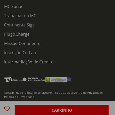
MC Sonae
Trabalhar na MC
Continente Siga
Plug&Charge
Missão Continente
Inscrição Co-Lab
Intermediação de Crédito
Acessibilidade
Política de Serviços
Política de Cookies
Centro de Privacidade
Política de Privacidade
© 2026 Modelo Continente Hipermercados, S.A. Todos os direitos reservados
CARRINHO