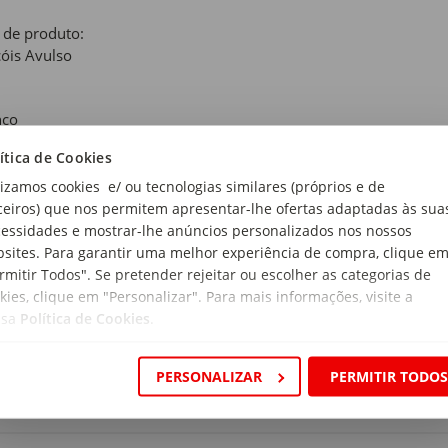
 de produto:
óis Avulso
nco
ítica de Cookies
anho:
 Solteiro
lizamos cookies e/ ou tecnologias similares (próprios e de
ceiros) que nos permitem apresentar-lhe ofertas adaptadas às sua
rial:
essidades e mostrar-lhe anúncios personalizados nos nossos
% Algodão
sites. Para garantir uma melhor experiência de compra, clique e
rmitir Todos". Se pretender rejeitar ou escolher as categorias de
magem:
kies, clique em "Personalizar". Para mais informações, visite a
 g/m2
ssa
Política de Cookies
.
:
 68
PERSONALIZAR
PERMITIR TODO
ensões:
rimento x Largura: 190 x 90 cm