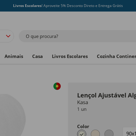
Livros Escolares
! Aproveite 5% Desconto Direto e Entrega Grátis
O que procura?
Animais
Casa
Livros Escolares
Cozinha Contine
Lençol Ajustável A
Kasa
1 un
Color
selected