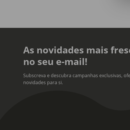
Linh
Liso
Hipo
Sim
As novidades mais fres
Anti
Não
no seu e-mail!
Sort
Não
Subscreva e descubra campanhas exclusivas, ofe
novidades para si.