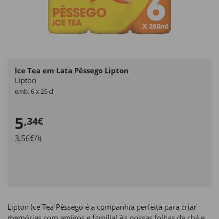
Ice Tea em Lata Pêssego Lipton
Lipton
emb. 6 x 25 cl
5
,34€
3,56€/lt
Lipton Ice Tea Pêssego é a companhia perfeita para criar
memórias com amigos e família! As nossas folhas de chá e