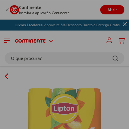
Continente
Abrir
Instalar a aplicação Continente
Livros Escolares
! Aproveite 5% Desconto Direto e Entrega Grátis
O que procura?