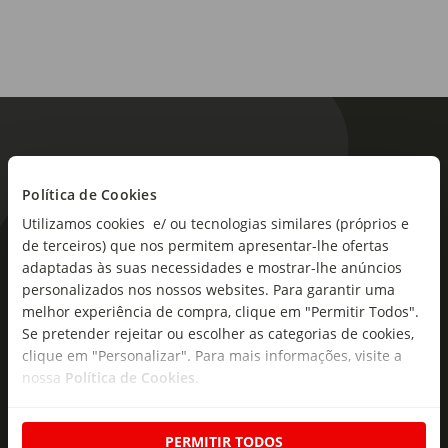
Política de Cookies
Utilizamos cookies e/ ou tecnologias similares (próprios e
de terceiros) que nos permitem apresentar-lhe ofertas
As novidades mais frescas no
adaptadas às suas necessidades e mostrar-lhe anúncios
seu e-mail!
personalizados nos nossos websites. Para garantir uma
melhor experiência de compra, clique em "Permitir Todos".
Subscreva e descubra campanhas exclusivas,
Se pretender rejeitar ou escolher as categorias de cookies,
ofertas e novidades para si.
clique em "Personalizar". Para mais informações, visite a
nossa
Política de Cookies
.
Insira o seu e-
Subscrever
mail
PERMITIR TODOS