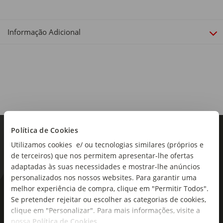
Informação Adicional
Política de Cookies
Utilizamos cookies e/ ou tecnologias similares (próprios e
de terceiros) que nos permitem apresentar-lhe ofertas
adaptadas às suas necessidades e mostrar-lhe anúncios
personalizados nos nossos websites. Para garantir uma
melhor experiência de compra, clique em "Permitir Todos".
As novidades mais frescas no
Se pretender rejeitar ou escolher as categorias de cookies,
seu e-mail!
clique em "Personalizar". Para mais informações, visite a
nossa
Política de Cookies
.