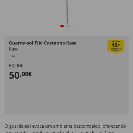
Guarda-sol Tiki Castanho Kasa
Mais de
15
%
Kasa
1 un
60,00€
50
,00€
O guarda-sol evoca um ambiente descontraído, oferecendo
uma sombra ampla e agradável para dias de sol. Com