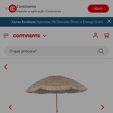
Continente
Abrir
Instalar a aplicação Continente
Livros Escolares
! Aproveite 5% Desconto Direto e Entrega Grátis
O que procura?