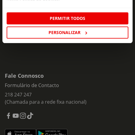
Subscreva e descubra campanhas exclusivas,
ofertas e novidades para si.
PERMITIR TODOS
Insira o seu e-
Subscrever
mail
PERSONALIZAR
Fale Connosco
Formulário de Contacto
218 247 247
(Chamada para a rede fixa nacional)