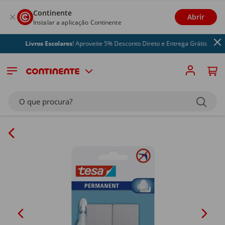
Continente
Abrir
Instalar a aplicação Continente
Livros Escolares
! Aproveite 5% Desconto Direto e Entrega Grátis
O que procura?