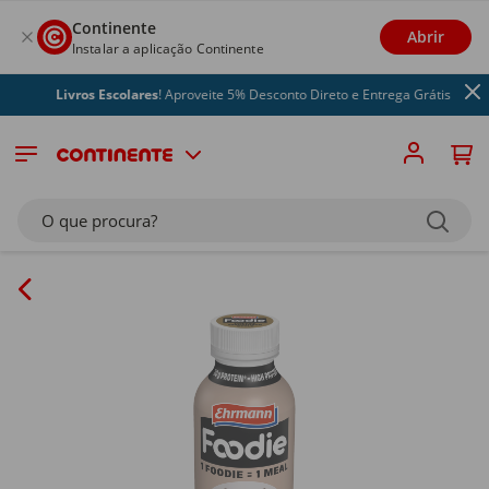
Continente
Abrir
Instalar a aplicação Continente
Livros Escolares
! Aproveite 5% Desconto Direto e Entrega Grátis
O que procura?