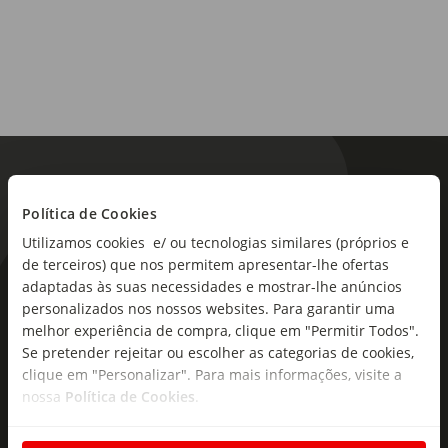
Política de Cookies
Utilizamos cookies e/ ou tecnologias similares (próprios e
de terceiros) que nos permitem apresentar-lhe ofertas
adaptadas às suas necessidades e mostrar-lhe anúncios
As novidades mais frescas no
personalizados nos nossos websites. Para garantir uma
seu e-mail!
melhor experiência de compra, clique em "Permitir Todos".
Se pretender rejeitar ou escolher as categorias de cookies,
Subscreva e descubra campanhas exclusivas,
clique em "Personalizar". Para mais informações, visite a
ofertas e novidades para si.
nossa
Política de Cookies
.
Insira o seu e-
Subscrever
mail