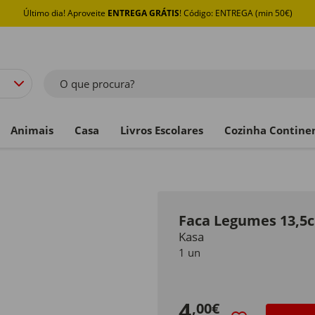
Último dia! Aproveite
ENTREGA GRÁTIS
! Código: ENTREGA (min 50€)
O que procura?
Animais
Casa
Livros Escolares
Cozinha Contine
Faca Legumes 13,5
Kasa
1 un
4
,00€