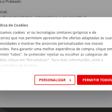
a e Prateado
rial:
acha termoplástica, polipropileno e aço inoxidável
ítica de Cookies
cidade:
lizamos cookies e/ ou tecnologias similares (próprios e de
 4,1 x 1,8 cm
ceiros) que nos permitem apresentar-lhe ofertas adaptadas às sua
essidades e mostrar-lhe anúncios personalizados nos nossos
ensões:
sites. Para garantir uma melhor experiência de compra, clique e
rimento x Largura x Altura: 32 x 4,1 x 1,8 cm
rmitir Todos". Se pretender rejeitar ou escolher as categorias de
ido:
kies, clique em "Personalizar". Para mais informações, visite a
ssa
Política de Cookies
.
PERSONALIZAR
PERMITIR TODO