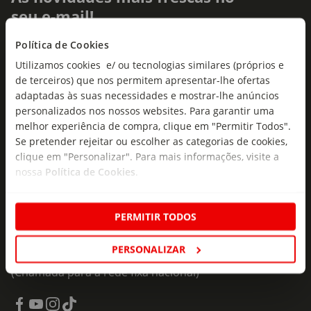
seu e-mail!
Subscreva e descubra campanhas exclusivas,
Política de Cookies
ofertas e novidades para si.
Utilizamos cookies e/ ou tecnologias similares (próprios e
de terceiros) que nos permitem apresentar-lhe ofertas
Insira o seu e-
adaptadas às suas necessidades e mostrar-lhe anúncios
Subscrever
mail
personalizados nos nossos websites. Para garantir uma
melhor experiência de compra, clique em "Permitir Todos".
Se pretender rejeitar ou escolher as categorias de cookies,
clique em "Personalizar". Para mais informações, visite a
nossa
Política de Cookies
.
Fale Connosco
PERMITIR TODOS
Formulário de Contacto
PERSONALIZAR
218 247 247
(Chamada para a rede fixa nacional)