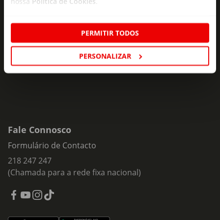
nossa
Política de Cookies
.
Subscreva e descubra campanhas exclusivas,
ofertas e novidades para si.
PERMITIR TODOS
Insira o seu e-
Subscrever
mail
PERSONALIZAR
Fale Connosco
Formulário de Contacto
218 247 247
(Chamada para a rede fixa nacional)