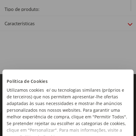
Tipo de produto:
Esferográficas
Características
Cor:
Preto, Azul, Vermelho e Verde
Dimensões:
Altura x Largura: 21 x 5,5cm
Coleção:
Cristal Original
Política de Cookies
Utilizamos cookies e/ ou tecnologias similares (próprios e
de terceiros) que nos permitem apresentar-lhe ofertas
adaptadas às suas necessidades e mostrar-lhe anúncios
personalizados nos nossos websites. Para garantir uma
melhor experiência de compra, clique em "Permitir Todos".
As novidades mais frescas no
Se pretender rejeitar ou escolher as categorias de cookies,
seu e-mail!
clique em "Personalizar". Para mais informações, visite a