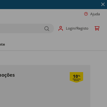
Ajuda
Login/Registo
nte
moções
10
%