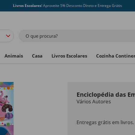
Livros Escolares
! Aproveite 5% Desconto Direto e Entrega Grátis
O que procura?
Animais
Casa
Livros Escolares
Cozinha Contine
Enciclopédia das E
Vários Autores
Entregas grátis em livros.