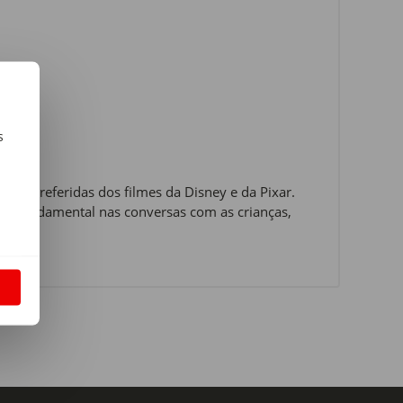
s
m
nas preferidas dos filmes da Disney e da Pixar.
ta fundamental nas conversas com as crianças,
nal.
S