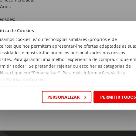
 Anos
ensões:
 x 27,8 x 1,2cm
ítica de Cookies
r:
lizamos cookies e/ ou tecnologias similares (próprios e de
os Autores
ceiros) que nos permitem apresentar-lhe ofertas adaptadas às sua
essidades e mostrar-lhe anúncios personalizados nos nossos
pse:
sites. Para garantir uma melhor experiência de compra, clique e
ora mais de cinquenta emoções através das tuas personagens e ce
rmitir Todos". Se pretender rejeitar ou escolher as categorias de
clopédia das Emoções: Factos sobre Sentimentos é uma ferramen
kies, clique em "Personalizar". Para mais informações, visite a
 apoiar e incentivar o seu crescimento e desenvolvimento emocio
ssa
Política de Cookies
.
PERSONALIZAR
PERMITIR TODO