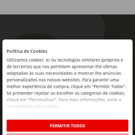
Política de Cookies
Utilizamos cookies e/ ou tecnologias similares (próprios e
As novidades mais frescas no
de terceiros) que nos permitem apresentar-lhe ofertas
seu e-mail!
adaptadas às suas necessidades e mostrar-lhe anúncios
personalizados nos nossos websites. Para garantir uma
Subscreva e descubra campanhas exclusivas,
melhor experiência de compra, clique em "Permitir Todos".
ofertas e novidades para si.
Se pretender rejeitar ou escolher as categorias de cookies,
clique em "Personalizar". Para mais informações, visite a
Insira o seu e-
nossa
Política de Cookies
.
Subscrever
mail
PERMITIR TODOS