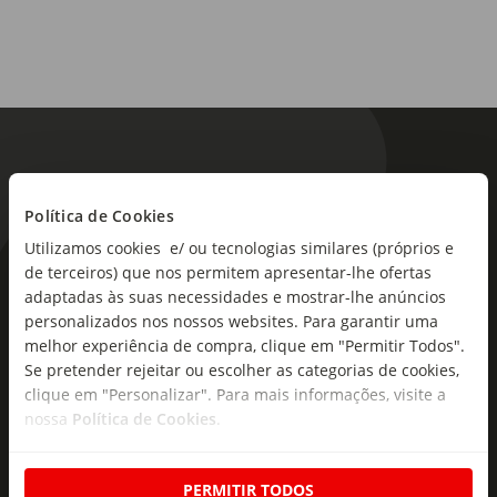
Origem:
Espanha
Tipo de produto:
Vinho Branco
Política de Cookies
Utilizamos cookies e/ ou tecnologias similares (próprios e
de terceiros) que nos permitem apresentar-lhe ofertas
As novidades mais frescas no
adaptadas às suas necessidades e mostrar-lhe anúncios
seu e-mail!
personalizados nos nossos websites. Para garantir uma
melhor experiência de compra, clique em "Permitir Todos".
Subscreva e descubra campanhas exclusivas,
Se pretender rejeitar ou escolher as categorias de cookies,
ofertas e novidades para si.
clique em "Personalizar". Para mais informações, visite a
nossa
Política de Cookies
.
Insira o seu e-
Subscrever
mail
PERMITIR TODOS