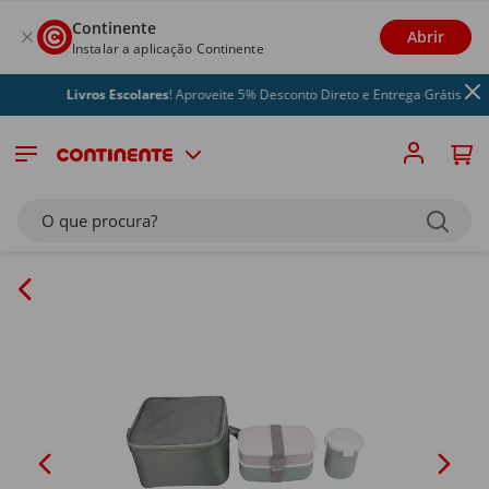
Continente
Abrir
Instalar a aplicação Continente
Livros Escolares
! Aproveite 5% Desconto Direto e Entrega Grátis
O que procura?