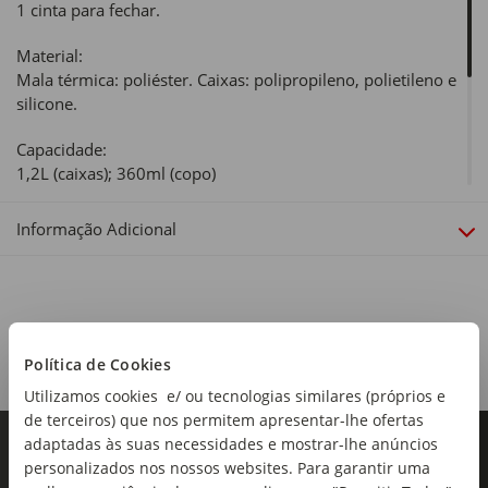
1 cinta para fechar.
Material:
Mala térmica: poliéster. Caixas: polipropileno, polietileno e
silicone.
Capacidade:
1,2L (caixas); 360ml (copo)
Dimensões:
Informação Adicional
Comprimento x Largura x Altura: 21 x 21 x 13cm
Linha:
4 My Lunch
Política de Cookies
Utilizamos cookies e/ ou tecnologias similares (próprios e
de terceiros) que nos permitem apresentar-lhe ofertas
adaptadas às suas necessidades e mostrar-lhe anúncios
personalizados nos nossos websites. Para garantir uma