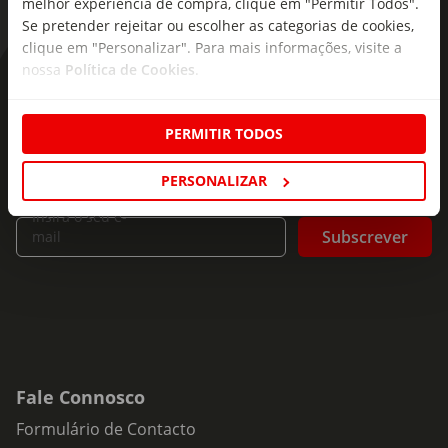
melhor experiência de compra, clique em "Permitir Todos".
Se pretender rejeitar ou escolher as categorias de cookies,
clique em "Personalizar". Para mais informações, visite a
nossa
Política de Cookies
.
As novidades mais frescas no
seu e-mail!
PERMITIR TODOS
Subscreva e descubra campanhas exclusivas,
ofertas e novidades para si.
PERSONALIZAR
Insira o seu e-
Subscrever
mail
Fale Connosco
Formulário de Contacto