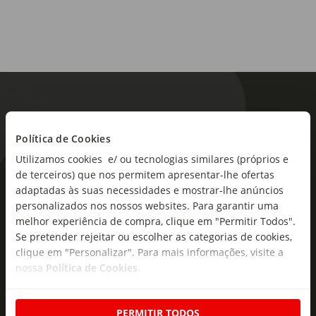
Política de Cookies
Utilizamos cookies e/ ou tecnologias similares (próprios e
de terceiros) que nos permitem apresentar-lhe ofertas
As novidades mais frescas no
adaptadas às suas necessidades e mostrar-lhe anúncios
seu e-mail!
personalizados nos nossos websites. Para garantir uma
melhor experiência de compra, clique em "Permitir Todos".
Subscreva e descubra campanhas exclusivas,
Se pretender rejeitar ou escolher as categorias de cookies,
ofertas e novidades para si.
clique em "Personalizar". Para mais informações, visite a
nossa
Política de Cookies
.
Insira o seu e-
Subscrever
mail
PERMITIR TODOS