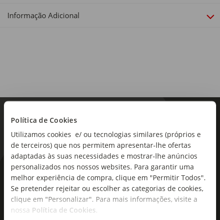
Informação Adicional
Política de Cookies
Utilizamos cookies e/ ou tecnologias similares (próprios e
de terceiros) que nos permitem apresentar-lhe ofertas
adaptadas às suas necessidades e mostrar-lhe anúncios
personalizados nos nossos websites. Para garantir uma
As novidades mais frescas no
melhor experiência de compra, clique em "Permitir Todos".
seu e-mail!
Se pretender rejeitar ou escolher as categorias de cookies,
clique em "Personalizar". Para mais informações, visite a
Subscreva e descubra campanhas exclusivas,
nossa
Política de Cookies
.