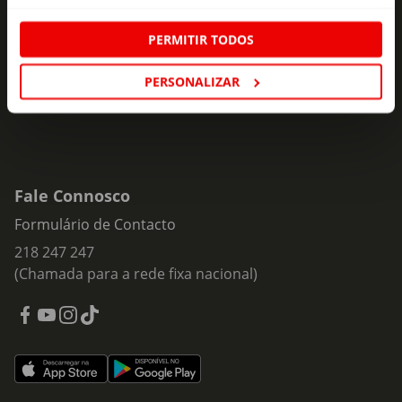
ofertas e novidades para si.
Insira o seu e-
PERMITIR TODOS
Subscrever
mail
PERSONALIZAR
Fale Connosco
Formulário de Contacto
218 247 247
(Chamada para a rede fixa nacional)