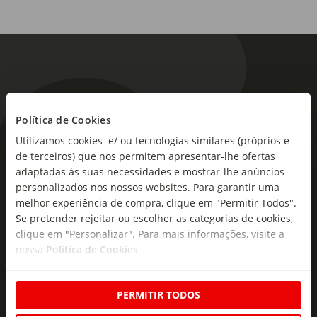
Política de Cookies
Utilizamos cookies e/ ou tecnologias similares (próprios e
As novidades mais frescas no
de terceiros) que nos permitem apresentar-lhe ofertas
seu e-mail!
adaptadas às suas necessidades e mostrar-lhe anúncios
personalizados nos nossos websites. Para garantir uma
Subscreva e descubra campanhas exclusivas,
melhor experiência de compra, clique em "Permitir Todos".
ofertas e novidades para si.
Se pretender rejeitar ou escolher as categorias de cookies,
clique em "Personalizar". Para mais informações, visite a
Insira o seu e-
nossa
Política de Cookies
.
Subscrever
mail
PERMITIR TODOS