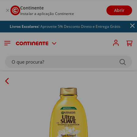
Continente
Abrir
Instalar a aplicação Continente
Livros Escolares
! Aproveite 5% Desconto Direto e Entrega Grátis
O que procura?