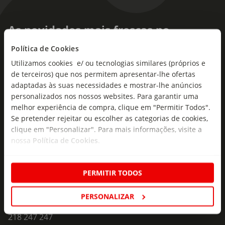
As novidades mais frescas no
seu e-mail!
Política de Cookies
Utilizamos cookies e/ ou tecnologias similares (próprios e
Subscreva e descubra campanhas exclusivas,
de terceiros) que nos permitem apresentar-lhe ofertas
ofertas e novidades para si.
adaptadas às suas necessidades e mostrar-lhe anúncios
Insira o seu e-
personalizados nos nossos websites. Para garantir uma
Subscrever
mail
melhor experiência de compra, clique em "Permitir Todos".
Se pretender rejeitar ou escolher as categorias de cookies,
clique em "Personalizar". Para mais informações, visite a
nossa
Política de Cookies
.
PERMITIR TODOS
Fale Connosco
PERSONALIZAR
Formulário de Contacto
218 247 247