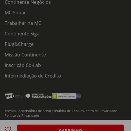
Continente Negócios
MC Sonae
Trabalhar na MC
Continente Siga
Plug&Charge
Missão Continente
Inscrição Co-Lab
Intermediação de Crédito
Acessibilidade
Política de Serviços
Política de Cookies
Centro de Privacidade
Política de Privacidade
© 2026 Modelo Continente Hipermercados, S.A. Todos os direitos reservados
CARRINHO