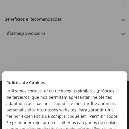
Material:
Tecido: Poliéster; Estrutura: Aço
Benefícios e Recomendações
Dimensões:
Informação Adicional
Dimensões Aberto: 64 x 47 x 95cm (Altura x Largura x
Profundidade); Dimensões Fechado: 27 x 85cm (Altura x
Largura)
Encosto:
Múltiplas posições
Política de Cookies
Utilizamos cookies e/ ou tecnologias similares (próprios e
de terceiros) que nos permitem apresentar-lhe ofertas
adaptadas às suas necessidades e mostrar-lhe anúncios
personalizados nos nossos websites. Para garantir uma
melhor experiência de compra, clique em "Permitir Todos".
Se pretender rejeitar ou escolher as categorias de cookies,
As novidades mais frescas no
clique em "Personalizar". Para mais informações, visite a