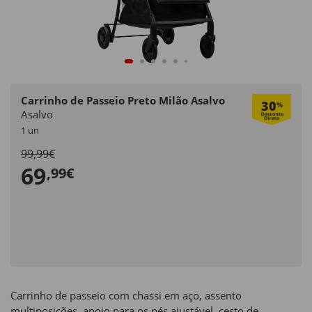
Carrinho de Passeio Preto Milão Asalvo
30
%
Asalvo
1 un
99,99€
69
,99€
Carrinho de passeio com chassi em aço, assento
multiposições, apoio para os pés ajustável, cesto de