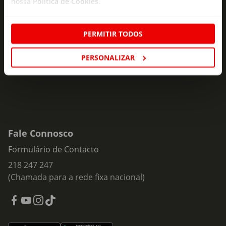
nossa
Política de Cookies
.
Subscreva e descubra campanhas exclusivas,
ofertas e novidades para si.
PERMITIR TODOS
Insira o seu e-
Subscrever
mail
PERSONALIZAR
Fale Connosco
Formulário de Contacto
218 247 247
(Chamada para a rede fixa nacional)