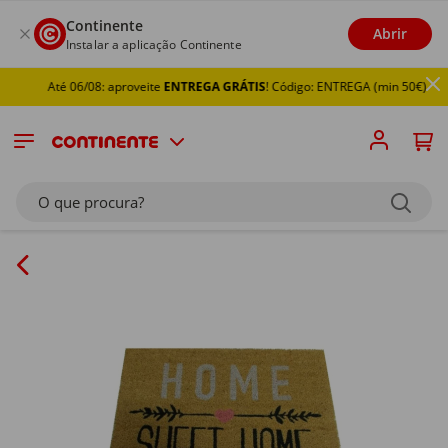
Continente
Abrir
Instalar a aplicação Continente
Até 06/08: aproveite
ENTREGA GRÁTIS
! Código: ENTREGA (min 50€)
O que procura?