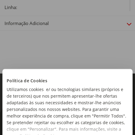
Linha:
Mi Tribu
Informação Adicional
Coleção:
Mi Tribu
Política de Cookies
Utilizamos cookies e/ ou tecnologias similares (próprios e
de terceiros) que nos permitem apresentar-lhe ofertas
adaptadas às suas necessidades e mostrar-lhe anúncios
personalizados nos nossos websites. Para garantir uma
melhor experiência de compra, clique em "Permitir Todos".
As novidades mais frescas no
Se pretender rejeitar ou escolher as categorias de cookies,
seu e-mail!
clique em "Personalizar". Para mais informações, visite a