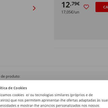
12
,79€
CA
17,05€/un
 de produto:
umante
ítica de Cookies
lizamos cookies e/ ou tecnologias similares (próprios e de
ceiros) que nos permitem apresentar-lhe ofertas adaptadas às sua
essidades e mostrar-lhe anúncios personalizados nos nossos