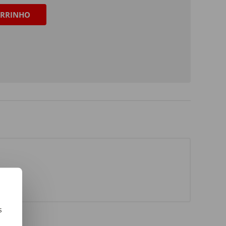
RRINHO
s