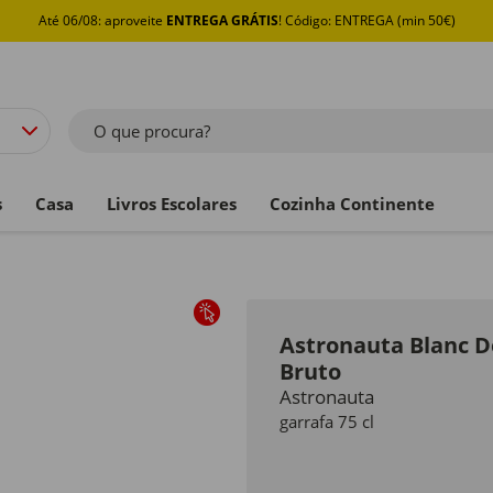
Até 06/08: aproveite
ENTREGA GRÁTIS
! Código: ENTREGA (min 50€)
O que procura?
s
Casa
Livros Escolares
Cozinha Continente
Astronauta Blanc D
Bruto
Astronauta
garrafa 75 cl