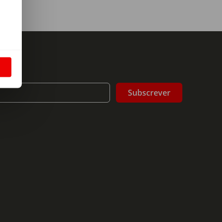
m
S
Subscrever