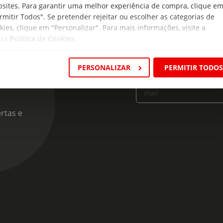
sites. Para garantir uma melhor experiência de compra, clique e
rmitir Todos". Se pretender rejeitar ou escolher as categorias de
kies, clique em "Personalizar". Para mais informações, visite a
ssa
Política de Cookies
.
cas
PERSONALIZAR
PERMITIR TODO
Insira o seu e-
mail
rtas e