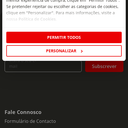
melhor experiência de compra, clique em "Permitir Todos".
Se pretender rejeitar ou escolher as categorias de cookies,
clique em "Personalizar". Para mais informações, visite a
nossa
Política de Cookies
.
As novidades mais frescas no
seu e-mail!
PERMITIR TODOS
Subscreva e descubra campanhas exclusivas,
ofertas e novidades para si.
PERSONALIZAR
Insira o seu e-
Subscrever
mail
Fale Connosco
Formulário de Contacto