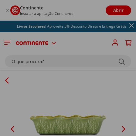
Continente
Abrir
Instalar a aplicação Continente
Livros Escolares
! Aproveite 5% Desconto Direto e Entrega Grátis
O que procura?