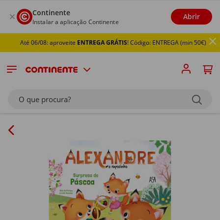
Continente
Abrir
Instalar a aplicação Continente
Até 06/08: aproveite
ENTREGA GRÁTIS
! Código: ENTREGA (min 50€)
O que procura?