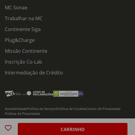
MC Sonae
Trabalhar na MC
Continente Siga
Plug&Charge
Missão Continente
Inscrição Co-Lab
Intermediação de Crédito
Acessibilidade
Política de Serviços
Política de Cookies
Centro de Privacidade
Política de Privacidade
© 2026 Modelo Continente Hipermercados, S.A. Todos os direitos reservados
CARRINHO