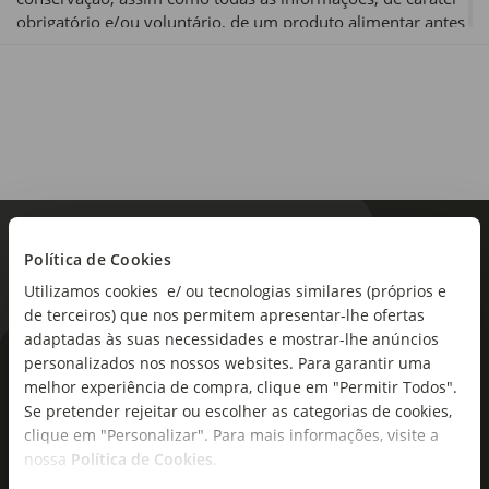
obrigatório e/ou voluntário, de um produto alimentar antes
de o utilizar ou consumir.
Política de Cookies
Utilizamos cookies e/ ou tecnologias similares (próprios e
de terceiros) que nos permitem apresentar-lhe ofertas
adaptadas às suas necessidades e mostrar-lhe anúncios
personalizados nos nossos websites. Para garantir uma
As novidades mais frescas no
melhor experiência de compra, clique em "Permitir Todos".
seu e-mail!
Se pretender rejeitar ou escolher as categorias de cookies,
clique em "Personalizar". Para mais informações, visite a
Subscreva e descubra campanhas exclusivas,
nossa
Política de Cookies
.
ofertas e novidades para si.