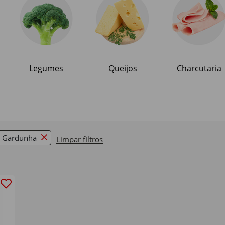
Legumes
Queijos
Charcutaria
a Gardunha
Limpar filtros
Remove filter Currently Refined by Marcas: Quin