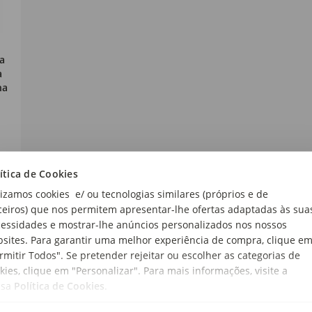
xa
a
ha
ítica de Cookies
lizamos cookies e/ ou tecnologias similares (próprios e de
ceiros) que nos permitem apresentar-lhe ofertas adaptadas às sua
essidades e mostrar-lhe anúncios personalizados nos nossos
sites. Para garantir uma melhor experiência de compra, clique e
rmitir Todos". Se pretender rejeitar ou escolher as categorias de
Continente Online
kies, clique em "Personalizar". Para mais informações, visite a
ssa
Política de Cookies
.
escos do Continente Online encontra tudo o que precisa para faze
m carnes cuidadosamente selecionadas, a peixaria com
peixe e m