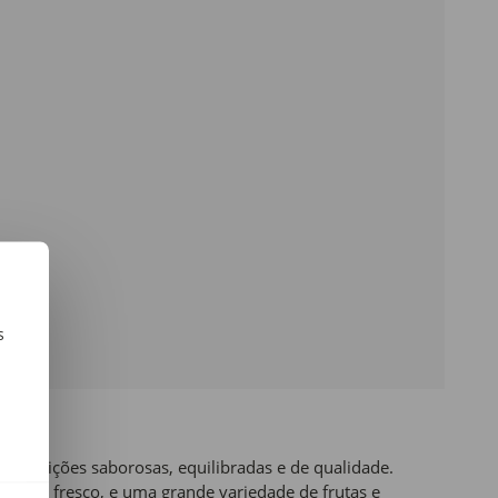
s
m
r refeições saborosas, equilibradas e de qualidade.
arisco fresco
, e uma grande variedade de
frutas
e