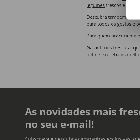
legumes
frescos e da ép
Descubra também a noss
para todos os gostos e o
Para quem procura maior
Garantimos frescura, qua
online
e receba os melho
As novidades mais fres
no seu e-mail!
Subscreva e descubra campanhas exclusivas, ofe