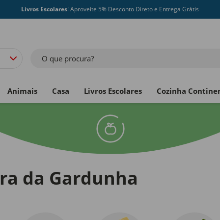
Livros Escolares
! Aproveite 5% Desconto Direto e Entrega Grátis
O que procura?
Animais
Casa
Livros Escolares
Cozinha Contine
rra da Gardunha