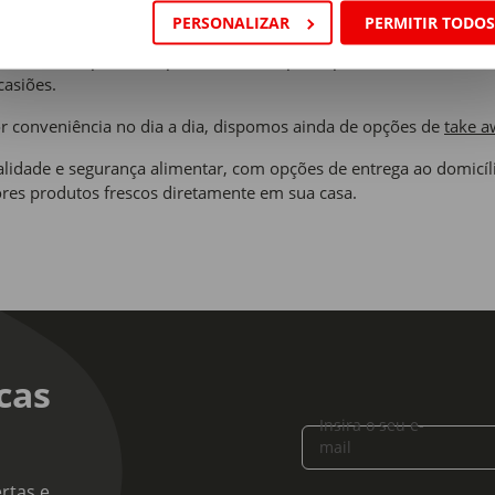
oca.
PERSONALIZAR
PERMITIR TODO
a oferta de
padaria e pastelaria
, com pão e produtos acabados 
casiões.
 conveniência no dia a dia, dispomos ainda de opções de
take a
lidade e segurança alimentar, com opções de entrega ao domicíl
res produtos frescos diretamente em sua casa.
cas
Insira o seu e-
mail
rtas e