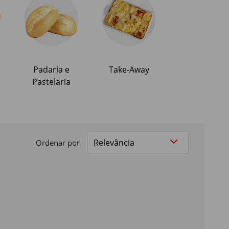
Padaria e
Take-Away
Pastelaria
Ordenar por
ta da Serra da Gardunha