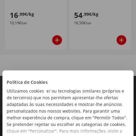
16
54
,99€/kg
,99€/kg
10,19€/un
16,50€/un
Política de Cookies
Utilizamos cookies e/ ou tecnologias similares (próprios e
de terceiros) que nos permitem apresentar-lhe ofertas
adaptadas às suas necessidades e mostrar-lhe anúncios
personalizados nos nossos websites. Para garantir uma
melhor experiência de compra, clique em "Permitir Todos".
As novidades mais frescas no
Se pretender rejeitar ou escolher as categorias de cookies,
seu e-mail!
clique em "Personalizar". Para mais informações, visite a