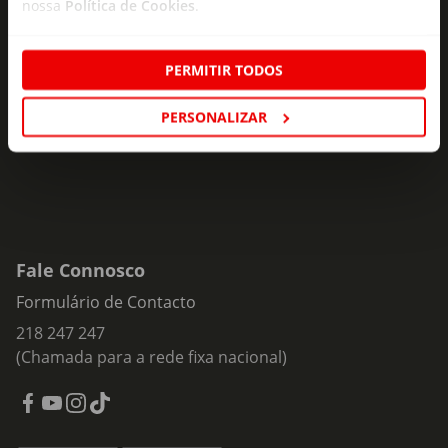
nossa
Política de Cookies
.
Subscreva e descubra campanhas exclusivas,
ofertas e novidades para si.
PERMITIR TODOS
Insira o seu e-
Subscrever
mail
PERSONALIZAR
Fale Connosco
Formulário de Contacto
218 247 247
(Chamada para a rede fixa nacional)