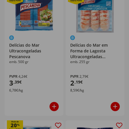
Delícias do Mar
Delícias do Mar em
Ultracongeladas
Forma de Lagosta
Pescanova
Ultracongeladas
emb. 500 gr
emb. 255 gr
Pescanova
PVPR
4,24€
PVPR
2,79€
3
2
,39€
,19€
6,78€/kg
8,59€/kg
Mais de
20
%