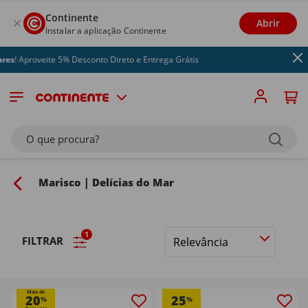
Continente
Abrir
Instalar a aplicação Continente
s
! Aproveite 5% Desconto Direto e Entrega Grátis
O que procura?
Marisco | Delícias do Mar
1
FILTRAR
Ordenar
por
Mais de
20
25
%
%