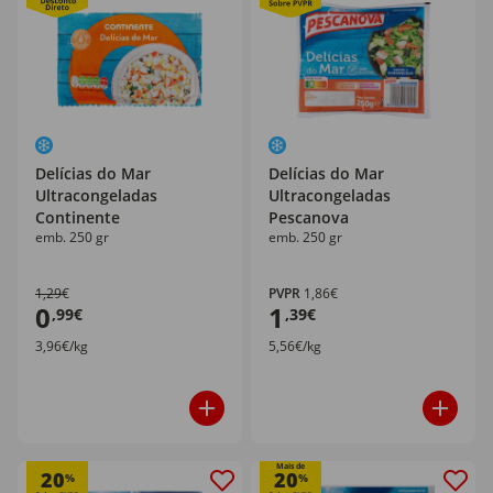
Delícias do Mar
Delícias do Mar
Ultracongeladas
Ultracongeladas
Continente
Pescanova
emb. 250 gr
emb. 250 gr
1,29€
PVPR
1,86€
0
1
,99€
,39€
3,96€/kg
5,56€/kg
Mais de
20
20
%
%