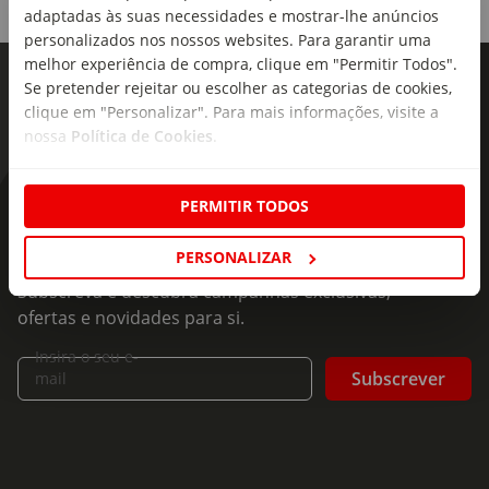
adaptadas às suas necessidades e mostrar-lhe anúncios
personalizados nos nossos websites. Para garantir uma
melhor experiência de compra, clique em "Permitir Todos".
Se pretender rejeitar ou escolher as categorias de cookies,
clique em "Personalizar". Para mais informações, visite a
nossa
Política de Cookies
.
PERMITIR TODOS
As novidades mais frescas no
seu e-mail!
PERSONALIZAR
Subscreva e descubra campanhas exclusivas,
ofertas e novidades para si.
Insira o seu e-
Subscrever
mail