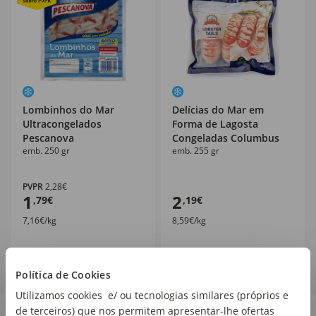
Lombinhos do Mar
Delícias do Mar em
Ultracongelados
Forma de Lagosta
Pescanova
Congeladas Columbus
emb. 250 gr
emb. 255 gr
PVPR
2,28€
1
2
,79€
,19€
7,16€/kg
8,59€/kg
Política de Cookies
Utilizamos cookies e/ ou tecnologias similares (próprios e
de terceiros) que nos permitem apresentar-lhe ofertas