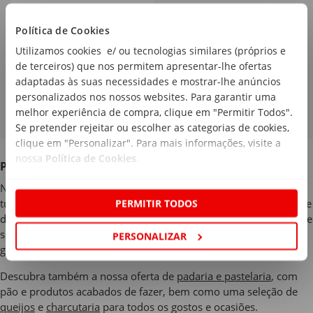
Política de Cookies
PVPR
2,19€
1
,75€
Utilizamos cookies e/ ou tecnologias similares (próprios e
de terceiros) que nos permitem apresentar-lhe ofertas
9,72€/kg
adaptadas às suas necessidades e mostrar-lhe anúncios
personalizados nos nossos websites. Para garantir uma
melhor experiência de compra, clique em "Permitir Todos".
Se pretender rejeitar ou escolher as categorias de cookies,
clique em "Personalizar". Para mais informações, visite a
nossa
Política de Cookies
.
Produtos Frescos no Continente Online
Na secção de produtos frescos do Continente Online encontra
PERMITIR TODOS
tudo o que precisa para fazer refeições saborosas, equilibradas e
de qualidade. Explore o nosso
talho
com carnes cuidadosamente
selecionadas, a peixaria com
peixe e marisco fresco
, e uma
PERSONALIZAR
grande variedade de
frutas
e
legumes
frescos e da época.
Descubra também a nossa oferta de
padaria e pastelaria
, com
pão e produtos acabados de fazer, bem como uma seleção de
queijos
e
charcutaria
para todos os gostos e ocasiões.