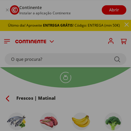
Continente
Abrir
Instalar a aplicação Continente
Último dia! Aproveite
ENTREGA GRÁTIS
! Código: ENTREGA (min 50€)
O que procura?
Frescos | Matinal