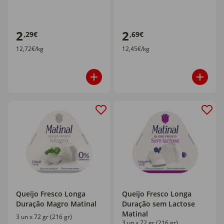
2
2
,29€
,69€
12,72€/kg
12,45€/kg
Queijo Fresco Longa
Queijo Fresco Longa
Duração Magro Matinal
Duração sem Lactose
Matinal
3 un x 72 gr (216 gr)
3 un x 72 gr (216 gr)