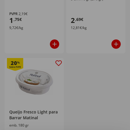
PVPR
2,19€
1
2
,75€
,69€
9,72€/kg
12,81€/kg
20
%
Queijo Fresco Light para
Barrar Matinal
emb. 180 gr