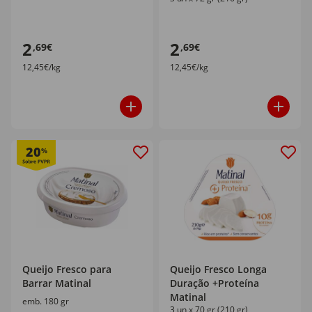
2
2
,69€
,69€
12,45€/kg
12,45€/kg
20
%
Queijo Fresco para
Queijo Fresco Longa
Barrar Matinal
Duração +Proteína
Matinal
emb. 180 gr
3 un x 70 gr (210 gr)