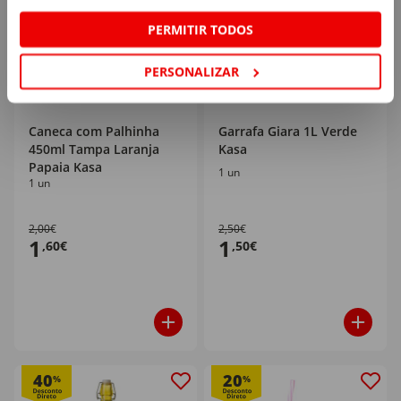
PERMITIR TODOS
PERSONALIZAR
Caneca com Palhinha
Garrafa Giara 1L Verde
450ml Tampa Laranja
Kasa
Papaia Kasa
1 un
1 un
2,00€
2,50€
1
1
,60€
,50€
40
20
%
%