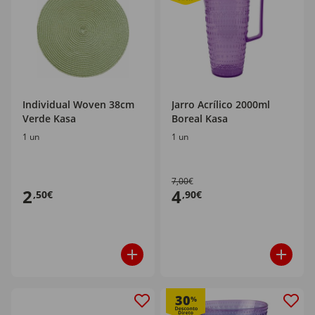
Individual Woven 38cm
Jarro Acrílico 2000ml
Verde Kasa
Boreal Kasa
1 un
1 un
7,00€
2
4
,50€
,90€
30
%