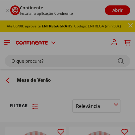
Continente
Abrir
Instalar a aplicação Continente
06/08: aproveite
ENTREGA GRÁTIS
! Código: ENTREGA (min 50€)
O que procura?
Mesa de Verão
FILTRAR
Ordenar
por