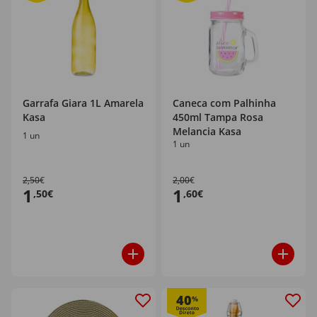
Garrafa Giara 1L Amarela
Caneca com Palhinha
Kasa
450ml Tampa Rosa
Melancia Kasa
1 un
1 un
2,50€
2,00€
1
1
,50€
,60€
40
%