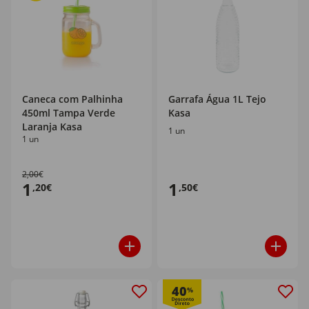
Caneca com Palhinha
Garrafa Água 1L Tejo
450ml Tampa Verde
Kasa
Laranja Kasa
1 un
1 un
2,00€
1
1
,20€
,50€
40
%