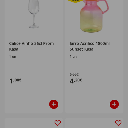
Cálice Vinho 36cl Prom
Jarro Acrílico 1800ml
Kasa
Sunset Kasa
1 un
1 un
6,00€
1
4
,00€
,20€