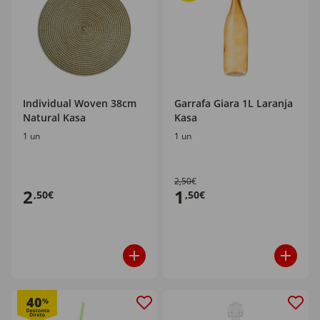
Individual Woven 38cm
Garrafa Giara 1L Laranja
Natural Kasa
Kasa
1 un
1 un
2,50€
2
1
,50€
,50€
40
%