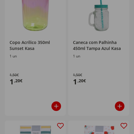
Copo Acrílico 350ml
Caneca com Palhinha
Sunset Kasa
450ml Tampa Azul Kasa
1 un
1 un
1,50€
1,50€
1
1
,20€
,20€