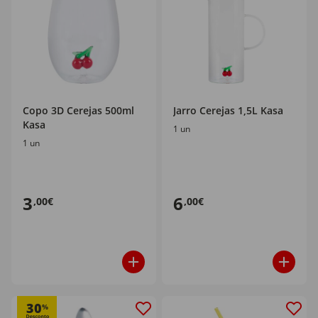
Copo 3D Cerejas 500ml
Jarro Cerejas 1,5L Kasa
Kasa
1 un
1 un
3
6
,00€
,00€
30
%