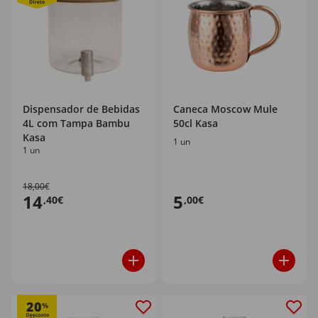
Dispensador de Bebidas
Caneca Moscow Mule
4L com Tampa Bambu
50cl Kasa
Kasa
1 un
1 un
18,00€
14
5
,40€
,00€
20
%