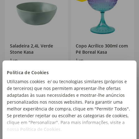
Saladeira 2,4L Verde
Copo Acrílico 300ml com
Stone Kasa
Pé Boreal Kasa
1 un
1 un
Política de Cookies
2,50€
Utilizamos cookies e/ ou tecnologias similares (próprios e
5
1
,00€
,75€
de terceiros) que nos permitem apresentar-lhe ofertas
adaptadas às suas necessidades e mostrar-lhe anúncios
personalizados nos nossos websites. Para garantir uma
melhor experiência de compra, clique em "Permitir Todos".
Se pretender rejeitar ou escolher as categorias de cookies,
clique em "Personalizar". Para mais informações, visite a
nossa
Política de Cookies
.
20
40
%
%