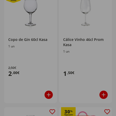
Copo de Gin 60cl Kasa
Cálice Vinho 46cl Prom
Kasa
1 un
1 un
2,50€
2
1
,00€
,50€
30
%