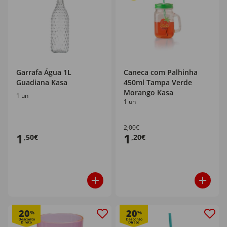
Garrafa Água 1L
Caneca com Palhinha
Guadiana Kasa
450ml Tampa Verde
Morango Kasa
1 un
1 un
2,00€
1
1
,50€
,20€
20
20
%
%