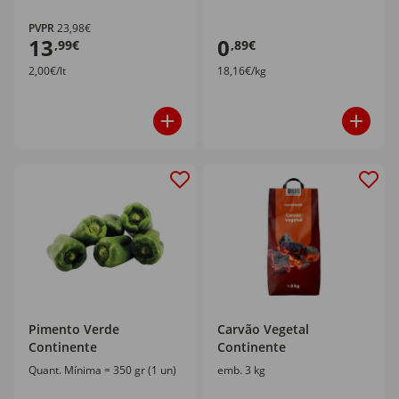
PVPR
23,98€
13
0
,99€
,89€
2,00€/lt
18,16€/kg
Pimento Verde
Carvão Vegetal
Continente
Continente
Quant. Mínima = 350 gr (1 un)
emb. 3 kg