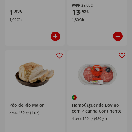
PVPR
28,99€
1
13
,09€
,49€
1,09€/lt
1,80€/lt
Pão de Rio Maior
Hambúrguer de Bovino
com Picanha Continente
emb. 450 gr (1 un)
4 un x 120 gr (480 gr)