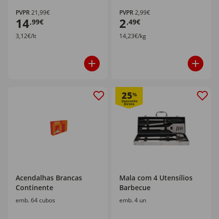
PVPR
21,99€
PVPR
2,99€
14
2
,99€
,49€
3,12€/lt
14,23€/kg
25
%
Acendalhas Brancas
Mala com 4 Utensílios
Continente
Barbecue
emb. 64 cubos
emb. 4 un