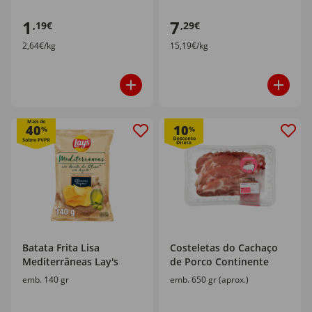
1
7
,19€
,29€
2,64€/kg
15,19€/kg
Mais de
40
10
%
%
Batata Frita Lisa
Costeletas do Cachaço
Mediterrâneas Lay's
de Porco Continente
emb. 140 gr
emb. 650 gr (aprox.)