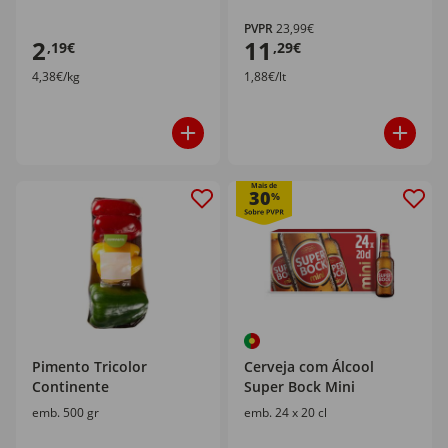
PVPR
23,99€
2
11
,19€
,29€
4,38€/kg
1,88€/lt
Mais de
30
%
Pimento Tricolor
Cerveja com Álcool
Continente
Super Bock Mini
emb. 500 gr
emb. 24 x 20 cl