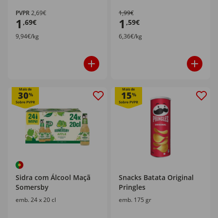
PVPR
2,69€
1,99€
1
1
,69€
,59€
9,94€/kg
6,36€/kg
Mais de
Mais de
30
15
%
%
Sidra com Álcool Maçã
Snacks Batata Original
Somersby
Pringles
emb. 24 x 20 cl
emb. 175 gr