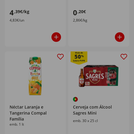
4
0
,39€/kg
,20€
4,83€/un
2,86€/kg
Mais de
50
%
Néctar Laranja e
Cerveja com Álcool
Tangerina Compal
Sagres Mini
Família
emb. 30 x 25 cl
emb. 1 lt