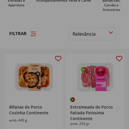
Entradas e
Acompanhamentos
Peixe e Carne
Barbecues,
Aperitivos
Carvão e
Acessórios
FILTRAR
Ordenar
por
Bifanas de Porco
Entremeada de Porco
Cozinha Continente
Fatiada Finíssima
Continente
emb. 440 g
emb. 250 gr