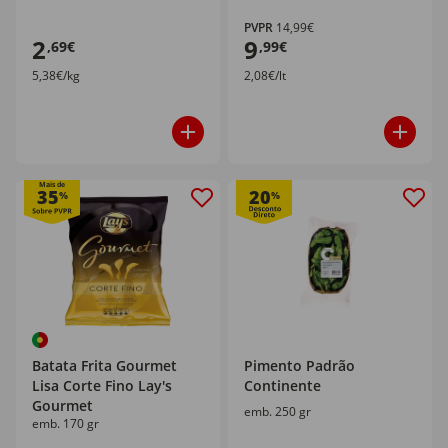
PVPR
14,99€
2
9
,69€
,99€
5,38€/kg
2,08€/lt
Mais de
35
20
%
%
Batata Frita Gourmet
Pimento Padrão
Lisa Corte Fino Lay's
Continente
Gourmet
emb. 250 gr
emb. 170 gr