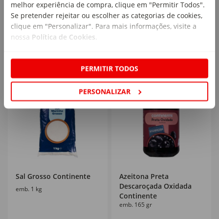
melhor experiência de compra, clique em "Permitir Todos".
PVPR
27,99€
PVPR
2,29€
Se pretender rejeitar ou escolher as categorias de cookies,
13
1
,99€
,99€
clique em "Personalizar". Para mais informações, visite a
1,87€/lt
1,99€/lt
nossa
Política de Cookies
.
PERMITIR TODOS
PERSONALIZAR
Sal Grosso Continente
Azeitona Preta
Descaroçada Oxidada
emb. 1 kg
Continente
emb. 165 gr