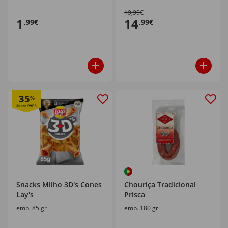
19,99€
1
14
,99€
,99€
35
%
Snacks Milho 3D's Cones
Chouriça Tradicional
Lay's
Prisca
emb. 85 gr
emb. 180 gr