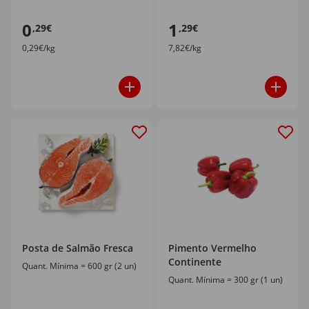
0
1
,29€
,29€
0,29€/kg
7,82€/kg
Posta de Salmão Fresca
Pimento Vermelho
Continente
Quant. Mínima = 600 gr (2 un)
Quant. Mínima = 300 gr (1 un)