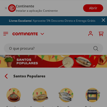
Continente
Abrir
Instalar a aplicação Continente
vros Escolares
! Aproveite 5% Desconto Direto e Entrega Grátis
O que procura?
Santos Populares