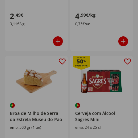
2
4
,49€
,99€/kg
3,11€/kg
0,75€/un
Mais de
50
%
Broa de Milho de Serra
Cerveja com Álcool
da Estrela Museu do Pão
Sagres Mini
emb. 500 gr (1 un)
emb. 24 x 25 cl