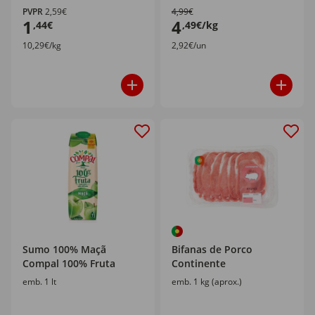
PVPR
2,59€
4,99€
1
4
,44€
,49€/kg
10,29€/kg
2,92€/un
Sumo 100% Maçã
Bifanas de Porco
Compal 100% Fruta
Continente
emb. 1 lt
emb. 1 kg (aprox.)