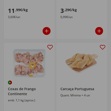
11
3
,99€/kg
,29€/kg
3,60€/un
0,99€/un
Coxas de Frango
Carcaça Portuguesa
Continente
Quant. Mínima = 4 un
emb. 1,1 kg (aprox.)