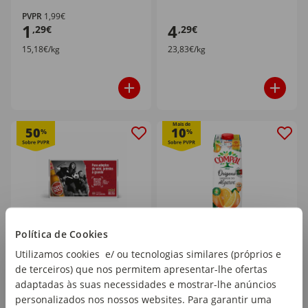
PVPR
1,99€
1
4
,29€
,29€
15,18€/kg
23,83€/kg
Mais de
50
10
%
%
Política de Cookies
Cerveja com Álcool
Néctar Laranja do
Utilizamos cookies e/ ou tecnologias similares (próprios e
Super Bock Mini
Algarve Compal Origens
de terceiros) que nos permitem apresentar-lhe ofertas
emb. 30 x 25 cl
emb. 1 lt
adaptadas às suas necessidades e mostrar-lhe anúncios
personalizados nos nossos websites. Para garantir uma