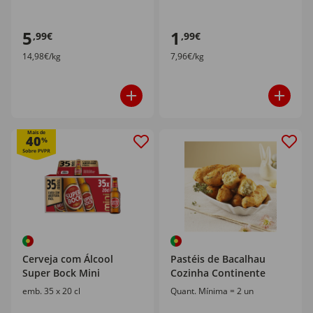
5
1
,99€
,99€
14,98€/kg
7,96€/kg
Mais de
40
%
Cerveja com Álcool
Pastéis de Bacalhau
Super Bock Mini
Cozinha Continente
emb. 35 x 20 cl
Quant. Mínima = 2 un