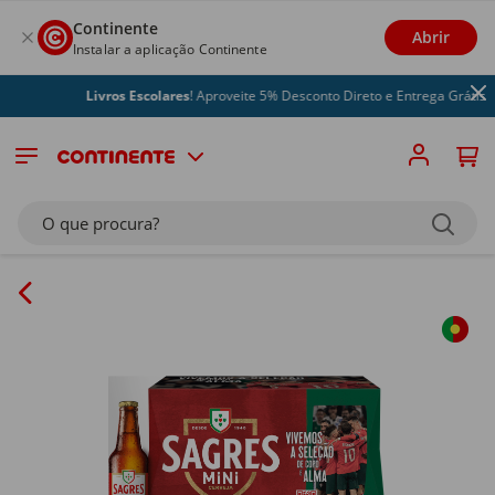
Continente
Abrir
Instalar a aplicação Continente
Livros Escolares
! Aproveite 5% Desconto Direto e Entrega Grátis
O que procura?