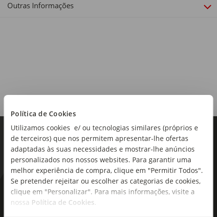
Outras Informações
Origem:
Política de Cookies
Portugal
Utilizamos cookies e/ ou tecnologias similares (próprios e
Tipo de produto:
de terceiros) que nos permitem apresentar-lhe ofertas
Garrafa
adaptadas às suas necessidades e mostrar-lhe anúncios
personalizados nos nossos websites. Para garantir uma
melhor experiência de compra, clique em "Permitir Todos".
Se pretender rejeitar ou escolher as categorias de cookies,
As novidades mais frescas no
clique em "Personalizar". Para mais informações, visite a
nossa
Política de Cookies
.
seu e-mail!