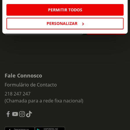
Subscreva e descubra campanhas exclusivas,
PERMITIR TODOS
ofertas e novidades para si.
Insira o seu e-
PERSONALIZAR
Subscrever
mail
Fale Connosco
Formulário de Contacto
218 247 247
(Chamada para a rede fixa nacional)