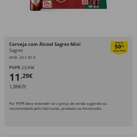
Cerveja com Álcool Sagres Mini
Mais de
50
%
Sagres
emb. 24 x 25 cl
PVPR
23,99€
11
,29€
1,88€/lt
Por PVPR deve entender-se o preço de venda sugerido ou
recomendado pelo fabricante, produtor ou fornecedor.