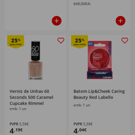
649,00€/lt
25
25
%
%
Verniz de Unhas 60
Batom Lip&Cheek Caring
Seconds 500 Caramel
Beauty Red Labello
Cupcake Rimmel
emb. 1 un
emb. 1 un
PVPR
5,59€
PVPR
5,39€
4
4
,19€
,04€