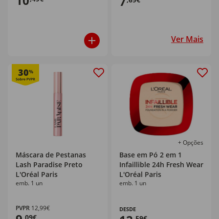
10
7
Ver Mais
30
%
+ Opções
Máscara de Pestanas
Base em Pó 2 em 1
Lash Paradise Preto
Infaillible 24h Fresh Wear
L'Oréal Paris
L'Oréal Paris
emb. 1 un
emb. 1 un
PVPR
12,99€
DESDE
9
,09€
,59€