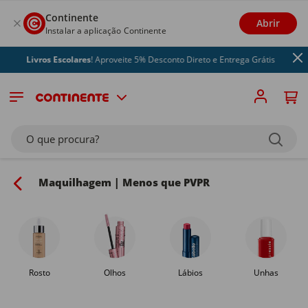
Continente
Abrir
Instalar a aplicação Continente
ivros Escolares
! Aproveite 5% Desconto Direto e Entrega Grátis
O que procura?
Maquilhagem | Menos que PVPR
Rosto
Olhos
Lábios
Unhas