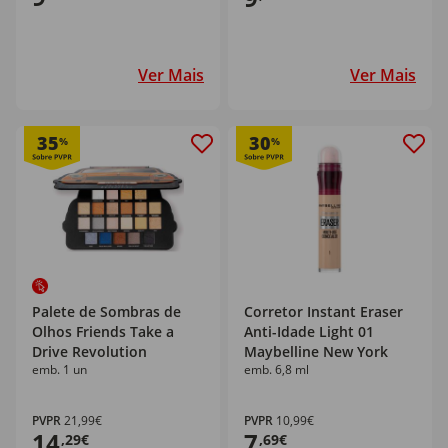
Ver Mais
Ver Mais
35
30
%
%
Palete de Sombras de
Corretor Instant Eraser
Olhos Friends Take a
Anti-Idade Light 01
Drive Revolution
Maybelline New York
emb. 1 un
emb. 6,8 ml
PVPR
21,99€
PVPR
10,99€
14
7
,29€
,69€