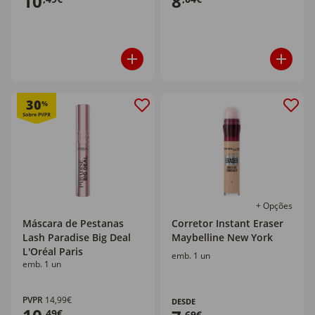
10
8
30
%
+ Opções
Máscara de Pestanas
Corretor Instant Eraser
Lash Paradise Big Deal
Maybelline New York
L'Oréal Paris
emb. 1 un
emb. 1 un
PVPR
14,99€
DESDE
,49€
,69€