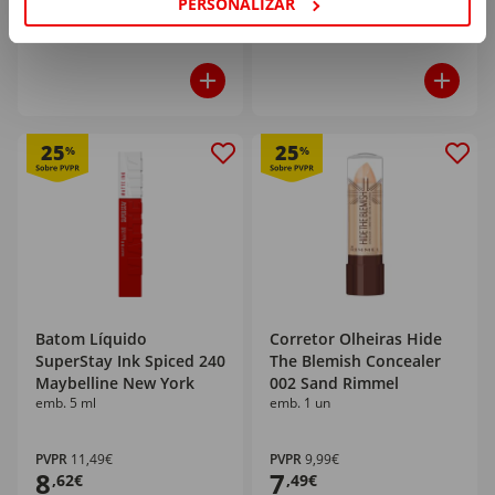
PERSONALIZAR
25
25
%
%
Batom Líquido
Corretor Olheiras Hide
SuperStay Ink Spiced 240
The Blemish Concealer
Maybelline New York
002 Sand Rimmel
emb. 5 ml
emb. 1 un
PVPR
11,49€
PVPR
9,99€
8
7
,62€
,49€