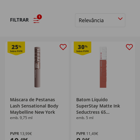
1
FILTRAR
Ordenar
por
25
30
%
%
Máscara de Pestanas
Batom Líquido
Lash Sensational Body
SuperStay Matte Ink
Maybelline New York
Seductress 65
emb. 9,75 ml
emb. 5 ml
Maybelline New York
PVPR
13,99€
PVPR
11,49€
,49€
,04€