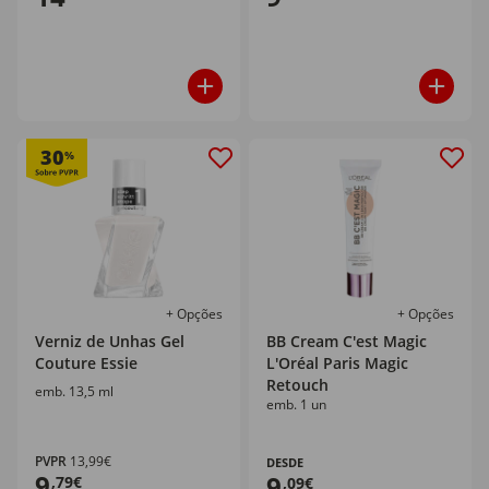
30
%
+ Opções
+ Opções
Verniz de Unhas Gel
BB Cream C'est Magic
Couture Essie
L'Oréal Paris Magic
Retouch
emb. 13,5 ml
emb. 1 un
PVPR
13,99€
DESDE
9
9
,79€
,09€