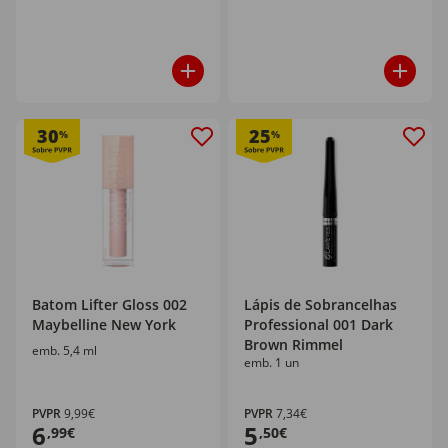
30
25
%
%
Batom Lifter Gloss 002
Lápis de Sobrancelhas
Maybelline New York
Professional 001 Dark
Brown Rimmel
emb. 5,4 ml
emb. 1 un
PVPR
9,99€
PVPR
7,34€
6
5
,99€
,50€