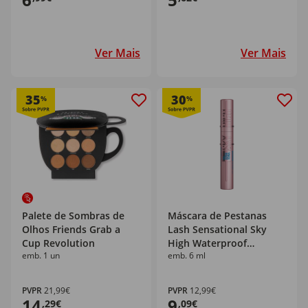
Ver Mais
Ver Mais
35
30
%
%
Palete de Sombras de
Máscara de Pestanas
Olhos Friends Grab a
Lash Sensational Sky
Cup Revolution
High Waterproof
emb. 1 un
emb. 6 ml
Maybelline New York
PVPR
21,99€
PVPR
12,99€
14
9
,29€
,09€