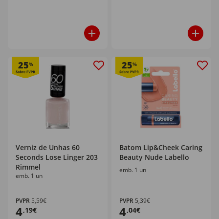
25
25
%
%
Verniz de Unhas 60
Batom Lip&Cheek Caring
Seconds Lose Linger 203
Beauty Nude Labello
Rimmel
emb. 1 un
emb. 1 un
PVPR
5,59€
PVPR
5,39€
4
4
,19€
,04€