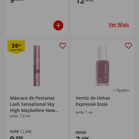
12
Ver Mais
30
%
+ Opções
Máscara de Pestanas
Verniz de Unhas
Lash Sensational Sky
Expressie Essie
High Maybelline New
emb. 1 un
emb. 7,2 ml
York
PVPR
12,99€
DESDE
9
,09€
,69€