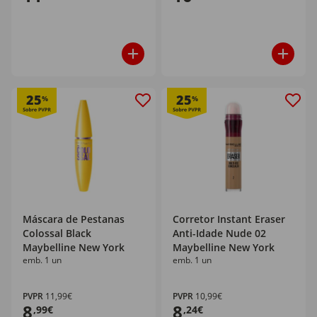
25
25
%
%
Máscara de Pestanas
Corretor Instant Eraser
Colossal Black
Anti-Idade Nude 02
Maybelline New York
Maybelline New York
emb. 1 un
emb. 1 un
PVPR
11,99€
PVPR
10,99€
8
8
,99€
,24€