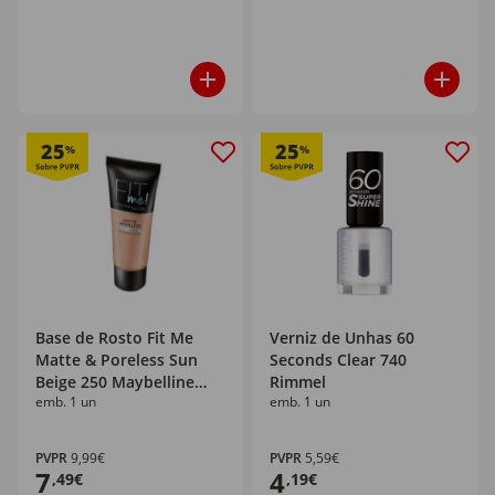
25
25
%
%
Base de Rosto Fit Me
Verniz de Unhas 60
Matte & Poreless Sun
Seconds Clear 740
Beige 250 Maybelline
Rimmel
emb. 1 un
emb. 1 un
New York
PVPR
9,99€
PVPR
5,59€
7
4
,49€
,19€