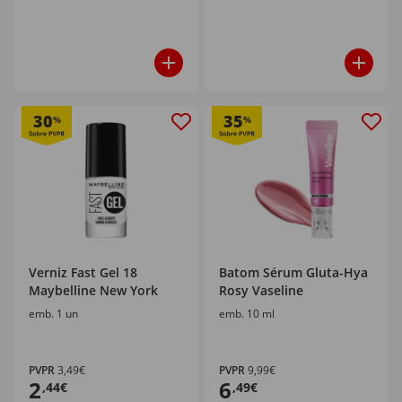
30
35
%
%
Verniz Fast Gel 18
Batom Sérum Gluta-Hya
Maybelline New York
Rosy Vaseline
emb. 1 un
emb. 10 ml
PVPR
3,49€
PVPR
9,99€
2
6
,44€
,49€