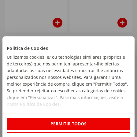
25
25
%
%
Política de Cookies
Utilizamos cookies e/ ou tecnologias similares (próprios e
de terceiros) que nos permitem apresentar-lhe ofertas
adaptadas às suas necessidades e mostrar-lhe anúncios
personalizados nos nossos websites. Para garantir uma
melhor experiência de compra, clique em "Permitir Todos".
Se pretender rejeitar ou escolher as categorias de cookies,
Coloração Permanente
Gel de Sobrancelhas
clique em "Personalizar". Para mais informações, visite a
Sobrancelhas Brow Tint
Glued 4 Brows&Edges
nossa
Política de Cookies
.
Castanho Claro Syoss
Got2b
emb. 1 un
emb. 1 un
PERMITIR TODOS
PVPR
14,49€
PVPR
7,99€
10
5
,86€
,99€