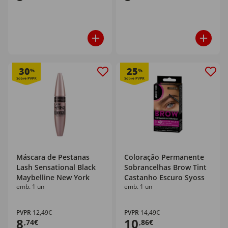
30
25
%
%
Máscara de Pestanas
Coloração Permanente
Lash Sensational Black
Sobrancelhas Brow Tint
Maybelline New York
Castanho Escuro Syoss
emb. 1 un
emb. 1 un
PVPR
12,49€
PVPR
14,49€
8
10
,74€
,86€