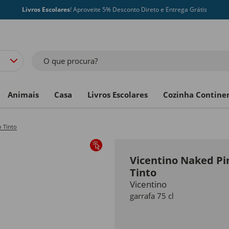
Livros Escolares
! Aproveite 5% Desconto Direto e Entrega Grátis
O que procura?
Animais
Casa
Livros Escolares
Cozinha Contine
 Tinto
Vicentino Naked Pi
Tinto
Vicentino
garrafa 75 cl