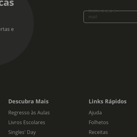
cas
 de produto:
Insira o seu e-
o Tinto
mail
s de Prova:
rtas e
sência de envelhecimento em barrica, acentuou os aromas frutado
ngos e cerejas maduros, num fundo ligeiramente vegetal a que s
ante e muito elegante.
Descubra Mais
Links Rápidos
Regresso às Aulas
Ajuda
Livros Escolares
Folhetos
Singles' Day
Receitas