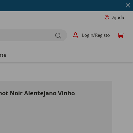
Ajuda
Login/Registo
nte
not Noir Alentejano Vinho