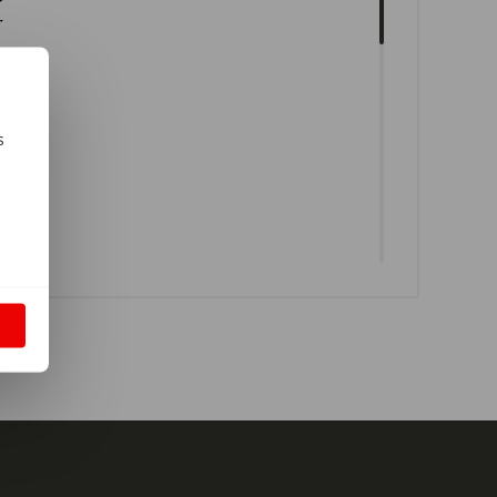
s
m
S