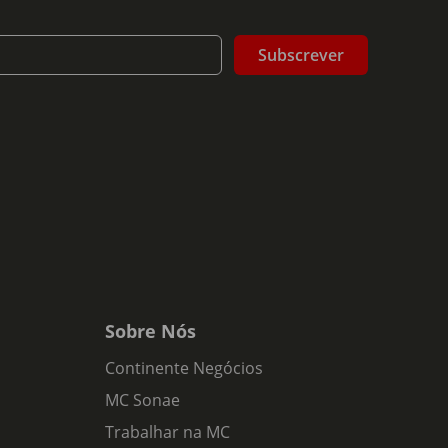
Subscrever
s típicos da casta Pinot Noir, com destaque para
e juntam notas de caixa de charutos.Na boca é
Sobre Nós
Continente Negócios
MC Sonae
Trabalhar na MC