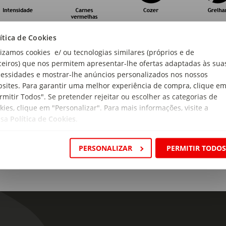
arda e Serviço
ítica de Cookies
lizamos cookies e/ ou tecnologias similares (próprios e de
ceiros) que nos permitem apresentar-lhe ofertas adaptadas às sua
essidades e mostrar-lhe anúncios personalizados nos nossos
sites. Para garantir uma melhor experiência de compra, clique e
rmitir Todos". Se pretender rejeitar ou escolher as categorias de
kies, clique em "Personalizar". Para mais informações, visite a
génios:
ssa
Política de Cookies
.
ém sulfitos.
gem:
PERSONALIZAR
PERMITIR TODO
ugal
ão:
tejo
 alcoólico:
5 %