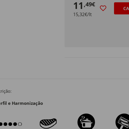
11
,49€
CA
15,32€/lt
rição:
rfil e Harmonização