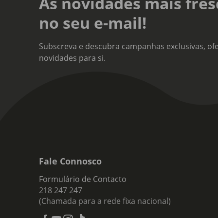
As novidades mais fres
Tipo
no seu e-mail!
Vinh
Nota
Subscreva e descubra campanhas exclusivas, ofe
A au
novidades para si.
mora
vibr
Fale Connosco
Formulário de Contacto
218 247 247
(Chamada para a rede fixa nacional)