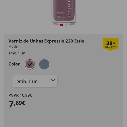
Verniz de Unhas Expressie 220 Essie
30
%
Essie
emb. 1 un
selected
Color
Size
PVPR
10,99€
7
,69€