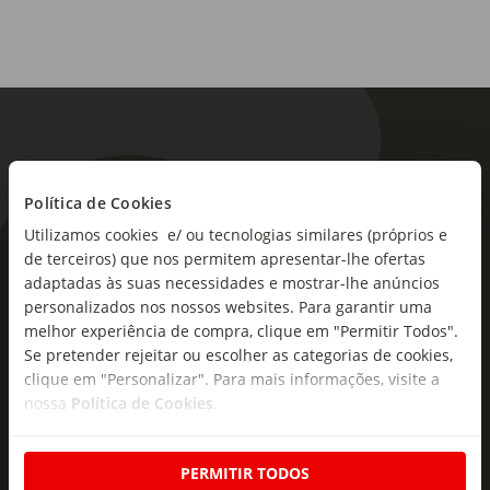
Política de Cookies
Utilizamos cookies e/ ou tecnologias similares (próprios e
As novidades mais frescas no
de terceiros) que nos permitem apresentar-lhe ofertas
adaptadas às suas necessidades e mostrar-lhe anúncios
seu e-mail!
personalizados nos nossos websites. Para garantir uma
melhor experiência de compra, clique em "Permitir Todos".
Subscreva e descubra campanhas exclusivas,
Se pretender rejeitar ou escolher as categorias de cookies,
ofertas e novidades para si.
clique em "Personalizar". Para mais informações, visite a
Insira o seu e-
nossa
Política de Cookies
.
Subscrever
mail
PERMITIR TODOS