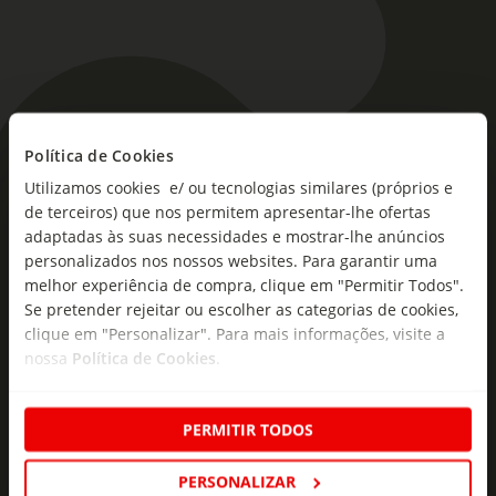
Política de Cookies
As novidades mais frescas no
Utilizamos cookies e/ ou tecnologias similares (próprios e
seu e-mail!
de terceiros) que nos permitem apresentar-lhe ofertas
adaptadas às suas necessidades e mostrar-lhe anúncios
Subscreva e descubra campanhas exclusivas,
personalizados nos nossos websites. Para garantir uma
ofertas e novidades para si.
melhor experiência de compra, clique em "Permitir Todos".
Insira o seu e-
Se pretender rejeitar ou escolher as categorias de cookies,
Subscrever
mail
clique em "Personalizar". Para mais informações, visite a
nossa
Política de Cookies
.
PERMITIR TODOS
PERSONALIZAR