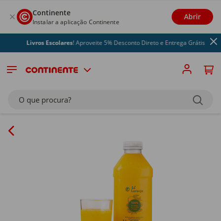
Continente
Abrir
Instalar a aplicação Continente
Livros Escolares
! Aproveite 5% Desconto Direto e Entrega Grátis
O que procura?