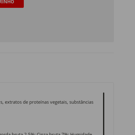
RINHO
, extratos de proteínas vegetais, substâncias
a gorda bruta 2,5%; Cinza bruta 7%; Humidade