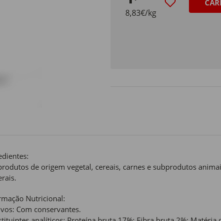
CAR
8,83€/kg
edientes:
rodutos de origem vegetal, cereais, carnes e subprodutos animais
rais.
rmação Nutricional:
ivos: Com conservantes.
tituintes analíticos: Proteína bruta 17%; Fibra bruta 2%; Matéri