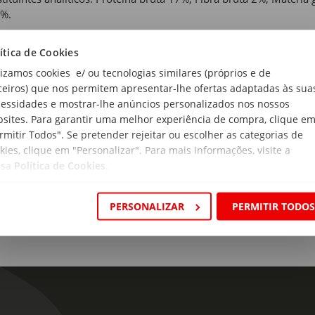
5%.
 de produto:
ítica de Cookies
lizamos cookies e/ ou tecnologias similares (próprios e de
ceiros) que nos permitem apresentar-lhe ofertas adaptadas às sua
anho:
essidades e mostrar-lhe anúncios personalizados nos nossos
e Médio
sites. Para garantir uma melhor experiência de compra, clique e
de Recomendada:
rmitir Todos". Se pretender rejeitar ou escolher as categorias de
to
kies, clique em "Personalizar". Para mais informações, visite a
ssa
Política de Cookies
.
PERSONALIZAR
PERMITIR TODO