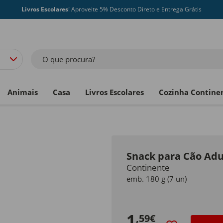
Livros Escolares
! Aproveite 5% Desconto Direto e Entrega Grátis
O que procura?
Animais
Casa
Livros Escolares
Cozinha Contine
Snack para Cão Adu
Continente
emb. 180 g (7 un)
1
,59€