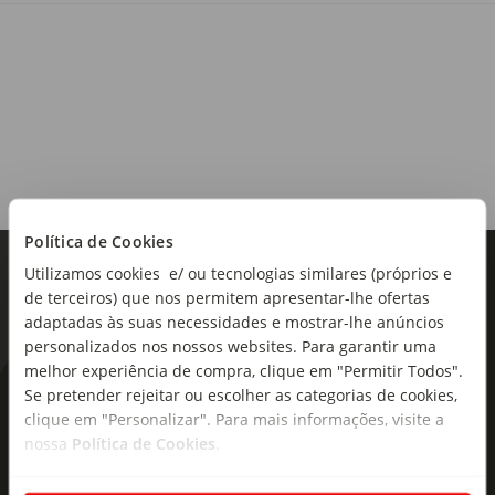
Alergénios:
Contém sulfitos.
Origem:
Portugal
Região:
Política de Cookies
Alentejo
Utilizamos cookies e/ ou tecnologias similares (próprios e
de terceiros) que nos permitem apresentar-lhe ofertas
Castas:
adaptadas às suas necessidades e mostrar-lhe anúncios
Arinto, Antão Vaz
personalizados nos nossos websites. Para garantir uma
Teor alcoólico:
melhor experiência de compra, clique em "Permitir Todos".
12%
Se pretender rejeitar ou escolher as categorias de cookies,
As novidades mais frescas no
clique em "Personalizar". Para mais informações, visite a
seu e-mail!
Tipo de produto:
nossa
Política de Cookies
.
Espumante
Subscreva e descubra campanhas exclusivas,