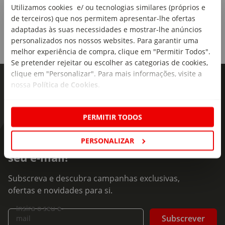
Utilizamos cookies e/ ou tecnologias similares (próprios e
de terceiros) que nos permitem apresentar-lhe ofertas
adaptadas às suas necessidades e mostrar-lhe anúncios
personalizados nos nossos websites. Para garantir uma
melhor experiência de compra, clique em "Permitir Todos".
Se pretender rejeitar ou escolher as categorias de cookies,
clique em "Personalizar". Para mais informações, visite a
nossa
Política de Cookies
.
PERMITIR TODOS
PERSONALIZAR
As novidades mais frescas no
seu e-mail!
Subscreva e descubra campanhas exclusivas,
ofertas e novidades para si.
Insira o seu e-
Subscrever
mail