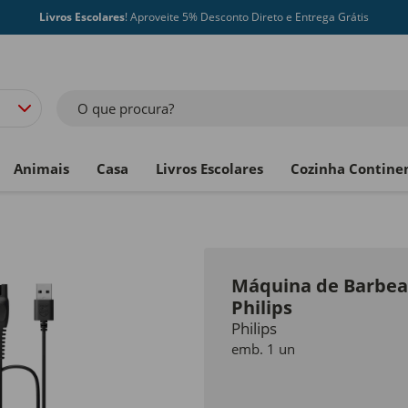
Livros Escolares
! Aproveite 5% Desconto Direto e Entrega Grátis
O que procura?
Animais
Casa
Livros Escolares
Cozinha Contine
Máquina de Barbea
Philips
Philips
emb. 1 un