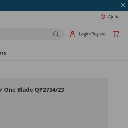
Ajuda
Login/Registo
nte
r One Blade QP2734/23