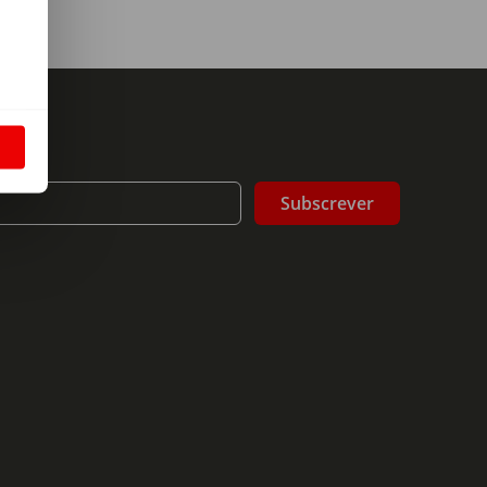
m
S
Subscrever