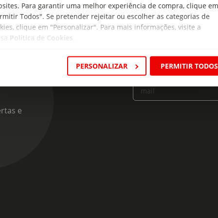
sites. Para garantir uma melhor experiência de compra, clique e
rmitir Todos". Se pretender rejeitar ou escolher as categorias de
kies, clique em "Personalizar". Para mais informações, visite a
ssa
Política de Cookies
.
cas
PERSONALIZAR
PERMITIR TODO
Insira o seu e-
mail
rtas e