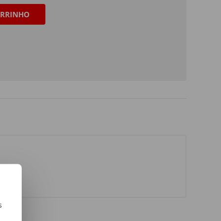
RRINHO
s